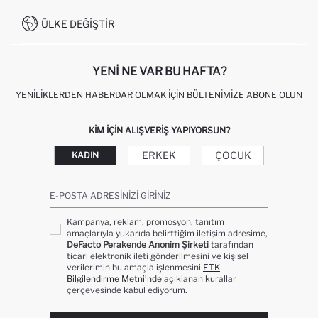
İŞLEM REHBERI
MÜŞTERI HIZMETLERI
0850 333 22 86
KAMPANYALAR
ÜLKE DEĞIŞTIR
KIŞISEL VERILERIN KORUNMASI VE GIZLILIK
YENI NE VAR BU HAFTA?
YENILIKLERDEN HABERDAR OLMAK İÇIN BÜLTENIMIZE ABONE OLUN
KIM IÇIN ALIŞVERIŞ YAPIYORSUN?
ERKEK
ÇOCUK
KADIN
E-POSTA ADRESINIZI GIRINIZ
Kampanya, reklam, promosyon, tanıtım
amaçlarıyla yukarıda belirttiğim iletişim adresime,
DeFacto Perakende Anonim Şirketi
tarafından
ticari elektronik ileti gönderilmesini ve kişisel
verilerimin bu amaçla işlenmesini
ETK
Bilgilendirme Metni’nde
açıklanan kurallar
çerçevesinde kabul ediyorum.