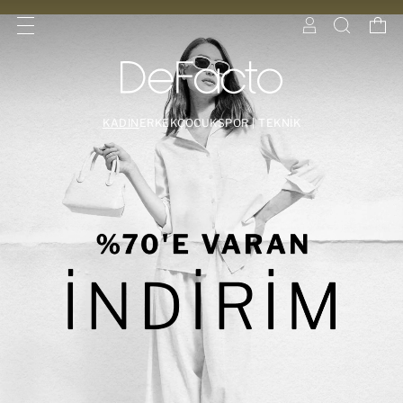
KADIN
ERKEK
ÇOCUK
SPOR | TEKNİK