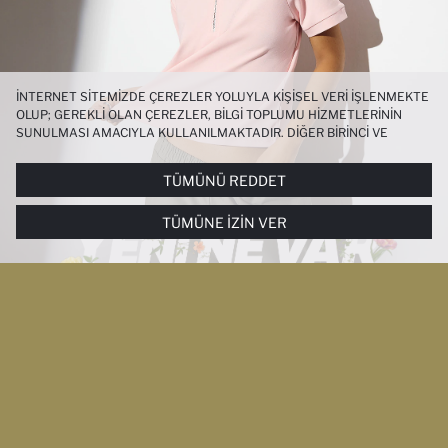
İNTERNET SITEMIZDE ÇEREZLER YOLUYLA KIŞISEL VERI IŞLENMEKTE
OLUP; GEREKLI OLAN ÇEREZLER, BILGI TOPLUMU HIZMETLERININ
SUNULMASI AMACIYLA KULLANILMAKTADIR. DIĞER BIRINCI VE
ÜÇÜNCÜ TARAF ÇEREZLER ISE SIZE DAHA IYI BIR ALIŞVERIŞ
DENEYIMI SUNULABILMESI, SITEMIZIN DAHA IŞLEVSEL KILINMASI VE
TÜMÜNÜ REDDET
KIŞISELLEŞTIRMESI VE AÇIK RIZA VERMENIZ HALINDE, SIZLERE
YÖNELIK PAZARLAMA FAALIYETLERININ YAPILMASI AMAÇLARIYLA
TÜMÜNE İZIN VER
SINIRLI OLARAK KULLANILACAKTIR. ÇEREZLERE DAIR TERCIHLERINIZI
ÇEREZ TERCIHLERI
PANELI ARACILIĞIYLA HER ZAMAN YÖNETEBILIR,
ÇEREZLERLE ILGILI DAHA DETAYLI BILGIYE
ÇEREZ AYDINLATMA
METNI
’NDEN ULAŞABILIRSINIZ.