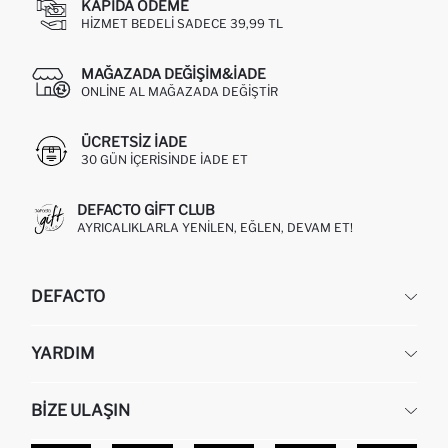
KAPIDA ÖDEME
HIZMET BEDELI SADECE 39,99 TL
MAĞAZADA DEĞIŞIM&İADE
ONLINE AL MAĞAZADA DEĞIŞTIR
ÜCRETSIZ IADE
30 GÜN IÇERISINDE IADE ET
DEFACTO GIFT CLUB
AYRICALIKLARLA YENILEN, EĞLEN, DEVAM ET!
DEFACTO
KURUMSAL
YARDIM
HAKKIMIZDA
İNSAN KAYNAKLARI
SIKÇA SORULAN SORULAR
BIZE ULAŞIN
KURUMSAL SATIŞ
SIPARIŞIMI NASIL TAKIP EDERIM?
TOPTAN SATIŞ (WHOLESALE PARTNER)
NASIL İADE EDERIM?
MAĞAZALARIMIZ