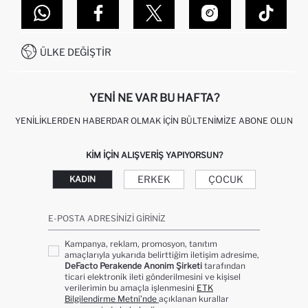
DEFACTO TEKNOLOJI
GIFT CLUB SIKÇA SORULAN SORULAR
İLETIŞIM FORMU
SITEMAP
İŞLEM REHBERI
MÜŞTERI HIZMETLERI
0850 333 22 86
KAMPANYALAR
ÜLKE DEĞIŞTIR
KIŞISEL VERILERIN KORUNMASI VE GIZLILIK
YENI NE VAR BU HAFTA?
YENILIKLERDEN HABERDAR OLMAK İÇIN BÜLTENIMIZE ABONE OLUN
KIM IÇIN ALIŞVERIŞ YAPIYORSUN?
ERKEK
ÇOCUK
KADIN
E-POSTA ADRESINIZI GIRINIZ
Kampanya, reklam, promosyon, tanıtım
amaçlarıyla yukarıda belirttiğim iletişim adresime,
DeFacto Perakende Anonim Şirketi
tarafından
ticari elektronik ileti gönderilmesini ve kişisel
verilerimin bu amaçla işlenmesini
ETK
Bilgilendirme Metni’nde
açıklanan kurallar