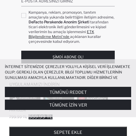
E-POSTA ADRESINIZI GIRINIZ
Kampanya, reklam, promosyon, tanıtım
amaçlarıyla yukarıda belirttiğim iletişim adresime,
DeFacto Perakende Anonim Şirketi
tarafından
ticari elektronik ileti gönderilmesini ve kişisel
verilerimin bu amaçla işlenmesini
ETK
Bilgilendirme Metni’nde
açıklanan kurallar
çerçevesinde kabul ediyorum.
ŞIMDI ABONE OL!
İNTERNET SITEMIZDE ÇEREZLER YOLUYLA KIŞISEL VERI IŞLENMEKTE
OLUP; GEREKLI OLAN ÇEREZLER, BILGI TOPLUMU HIZMETLERININ
SUNULMASI AMACIYLA KULLANILMAKTADIR. DIĞER BIRINCI VE
ÜÇÜNCÜ TARAF ÇEREZLER ISE SIZE DAHA IYI BIR ALIŞVERIŞ
UYGULAMAMIZI İNDIRIN
DENEYIMI SUNULABILMESI, SITEMIZIN DAHA IŞLEVSEL KILINMASI VE
TÜMÜNÜ REDDET
KIŞISELLEŞTIRMESI VE AÇIK RIZA VERMENIZ HALINDE, SIZLERE
YÖNELIK PAZARLAMA FAALIYETLERININ YAPILMASI AMAÇLARIYLA
TÜMÜNE İZIN VER
SINIRLI OLARAK KULLANILACAKTIR. ÇEREZLERE DAIR TERCIHLERINIZI
REGULAR FIT DÜZ PAÇA AEROBIN
ÇEREZ TERCIHLERI
PANELI ARACILIĞIYLA HER ZAMAN YÖNETEBILIR,
PANTOLON
ÇEREZLERLE ILGILI DAHA DETAYLI BILGIYE
ÇEREZ AYDINLATMA
559.99 TL
799.99 TL
POPÜLER KATEGORILER
METNI
’NDEN ULAŞABILIRSINIZ.
FAVORILERE EKLENDI
GELINCE HABER VER
SEPETE EKLENIYOR
SEPETE EKLENDI
KADIN MAYO
KADIN BEYAZ TIŞÖRT
SEPETE EKLE