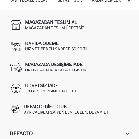
KADIN BLAZER CEKET
BEYAZ TIŞÖRT
KADIN GÖMLEK
KADI
MAĞAZADAN TESLIM AL
MAĞAZADAN TESLIM ÜCRETSIZ
KAPIDA ÖDEME
HIZMET BEDELI SADECE 39,99 TL
MAĞAZADA DEĞIŞIM&İADE
ONLINE AL MAĞAZADA DEĞIŞTIR
ÜCRETSIZ IADE
30 GÜN IÇERISINDE IADE ET
DEFACTO GIFT CLUB
AYRICALIKLARLA YENILEN, EĞLEN, DEVAM ET!
DEFACTO