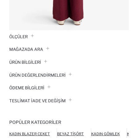
ÖLÇÜLER
MAĞAZADA ARA
ÜRÜN BILGILERI
ÜRÜN DEĞERLENDİRMELERİ
ÖDEME BİLGİLERİ
TESLIMAT İADE VE DEĞIŞIM
POPÜLER KATEGORILER
KADIN BLAZER CEKET
BEYAZ TIŞÖRT
KADIN GÖMLEK
KADI