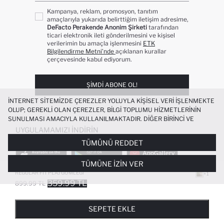
Kampanya, reklam, promosyon, tanıtım
amaçlarıyla yukarıda belirttiğim iletişim adresime,
DeFacto Perakende Anonim Şirketi
tarafından
ticari elektronik ileti gönderilmesini ve kişisel
verilerimin bu amaçla işlenmesini
ETK
Bilgilendirme Metni’nde
açıklanan kurallar
çerçevesinde kabul ediyorum.
ŞIMDI ABONE OL!
İNTERNET SITEMIZDE ÇEREZLER YOLUYLA KIŞISEL VERI IŞLENMEKTE
OLUP; GEREKLI OLAN ÇEREZLER, BILGI TOPLUMU HIZMETLERININ
SUNULMASI AMACIYLA KULLANILMAKTADIR. DIĞER BIRINCI VE
ÜÇÜNCÜ TARAF ÇEREZLER ISE SIZE DAHA IYI BIR ALIŞVERIŞ
UYGULAMAMIZI İNDIRIN
DENEYIMI SUNULABILMESI, SITEMIZIN DAHA IŞLEVSEL KILINMASI VE
TÜMÜNÜ REDDET
KIŞISELLEŞTIRMESI VE AÇIK RIZA VERMENIZ HALINDE, SIZLERE
YÖNELIK PAZARLAMA FAALIYETLERININ YAPILMASI AMAÇLARIYLA
TÜMÜNE İZIN VER
SINIRLI OLARAK KULLANILACAKTIR. ÇEREZLERE DAIR TERCIHLERINIZI
ÇEREZ TERCIHLERI
PANELI ARACILIĞIYLA HER ZAMAN YÖNETEBILIR,
REGULAR FIT PLAJ GÖMLEĞI
+1
ÇEREZLERLE ILGILI DAHA DETAYLI BILGIYE
ÇEREZ AYDINLATMA
359.99 TL
899.99 TL
POPÜLER KATEGORILER
METNI
’NDEN ULAŞABILIRSINIZ.
FAVORILERE EKLENDI
GELINCE HABER VER
SEPETE EKLENIYOR
SEPETE EKLENDI
KADIN MAYO
KADIN BEYAZ TIŞÖRT
SEPETE EKLE
BIKINI
ERKEK BEYAZ TIŞÖRT
HASIR ŞAPKA
TESETTÜR ELBISE