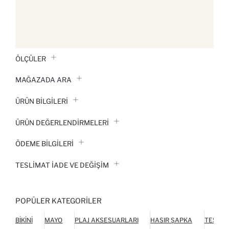
ÖLÇÜLER
MAĞAZADA ARA
ÜRÜN BILGILERI
ÜRÜN DEĞERLENDİRMELERİ
ÖDEME BİLGİLERİ
TESLIMAT İADE VE DEĞIŞIM
POPÜLER KATEGORILER
BIKINI
MAYO
PLAJ AKSESUARLARI
HASIR ŞAPKA
TESETT