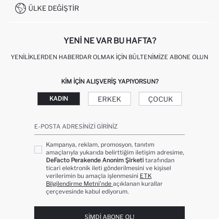
0850 333 22 86
KAMPANYALAR
ÜLKE DEĞIŞTIR
KIŞISEL VERILERIN KORUNMASI VE GIZLILIK
YENI NE VAR BU HAFTA?
YENILIKLERDEN HABERDAR OLMAK İÇIN BÜLTENIMIZE ABONE OLUN
KIM IÇIN ALIŞVERIŞ YAPIYORSUN?
ERKEK
ÇOCUK
KADIN
E-POSTA ADRESINIZI GIRINIZ
Kampanya, reklam, promosyon, tanıtım
amaçlarıyla yukarıda belirttiğim iletişim adresime,
DeFacto Perakende Anonim Şirketi
tarafından
ticari elektronik ileti gönderilmesini ve kişisel
verilerimin bu amaçla işlenmesini
ETK
Bilgilendirme Metni’nde
açıklanan kurallar
çerçevesinde kabul ediyorum.
ŞIMDI ABONE OL!