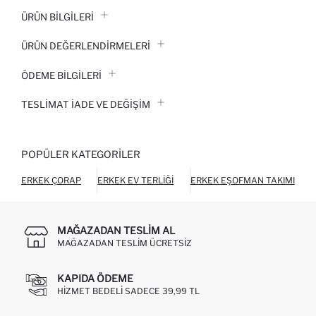
ÜRÜN BILGILERI
ÜRÜN DEĞERLENDİRMELERİ
ÖDEME BİLGİLERİ
TESLIMAT İADE VE DEĞIŞIM
POPÜLER KATEGORILER
ERKEK ÇORAP
ERKEK EV TERLIĞI
ERKEK EŞOFMAN TAKIMI
MAĞAZADAN TESLIM AL
MAĞAZADAN TESLIM ÜCRETSIZ
KAPIDA ÖDEME
HIZMET BEDELI SADECE 39,99 TL