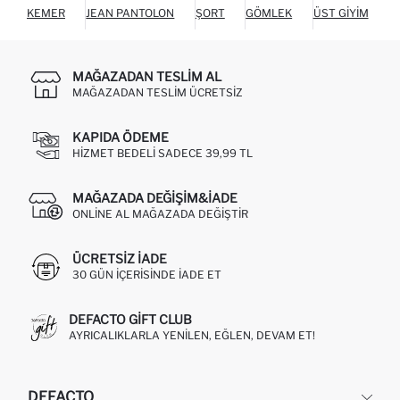
KEMER
JEAN PANTOLON
ŞORT
GÖMLEK
ÜST GIYIM
C
MAĞAZADAN TESLIM AL
MAĞAZADAN TESLIM ÜCRETSIZ
KAPIDA ÖDEME
HIZMET BEDELI SADECE 39,99 TL
MAĞAZADA DEĞIŞIM&İADE
ONLINE AL MAĞAZADA DEĞIŞTIR
ÜCRETSIZ IADE
30 GÜN IÇERISINDE IADE ET
DEFACTO GIFT CLUB
AYRICALIKLARLA YENILEN, EĞLEN, DEVAM ET!
DEFACTO