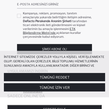
E-POSTA ADRESINIZI GIRINIZ
Kampanya, reklam, promosyon, tanıtım
amaçlarıyla yukarıda belirttiğim iletişim adresime,
DeFacto Perakende Anonim Şirketi
tarafından
ticari elektronik ileti gönderilmesini ve kişisel
verilerimin bu amaçla işlenmesini
ETK
Bilgilendirme Metni’nde
açıklanan kurallar
çerçevesinde kabul ediyorum.
ŞIMDI ABONE OL!
İNTERNET SITEMIZDE ÇEREZLER YOLUYLA KIŞISEL VERI IŞLENMEKTE
OLUP; GEREKLI OLAN ÇEREZLER, BILGI TOPLUMU HIZMETLERININ
SUNULMASI AMACIYLA KULLANILMAKTADIR. DIĞER BIRINCI VE
ÜÇÜNCÜ TARAF ÇEREZLER ISE SIZE DAHA IYI BIR ALIŞVERIŞ
UYGULAMAMIZI İNDIRIN
DENEYIMI SUNULABILMESI, SITEMIZIN DAHA IŞLEVSEL KILINMASI VE
TÜMÜNÜ REDDET
KIŞISELLEŞTIRMESI VE AÇIK RIZA VERMENIZ HALINDE, SIZLERE
YÖNELIK PAZARLAMA FAALIYETLERININ YAPILMASI AMAÇLARIYLA
REGULAR FIT KISA KOLLU POLO TIŞÖRT
+2
TÜMÜNE İZIN VER
SINIRLI OLARAK KULLANILACAKTIR. ÇEREZLERE DAIR TERCIHLERINIZI
359.99 TL
899.99 TL
ÇEREZ TERCIHLERI
PANELI ARACILIĞIYLA HER ZAMAN YÖNETEBILIR,
SADECE ONLINE'DA
ÇEREZLERLE ILGILI DAHA DETAYLI BILGIYE
ÇEREZ AYDINLATMA
POPÜLER KATEGORILER
METNI
’NDEN ULAŞABILIRSINIZ.
FAVORILERE EKLENDI
GELINCE HABER VER
SEPETE EKLENIYOR
SEPETE EKLENDI
KADIN MAYO
KADIN BEYAZ TIŞÖRT