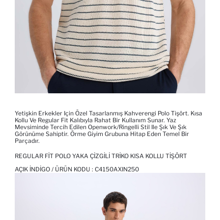
Yetişkin Erkekler Için Özel Tasarlanmış Kahverengi Polo Tişört. Kısa
Kollu Ve Regular Fit Kalıbıyla Rahat Bir Kullanım Sunar. Yaz
Mevsiminde Tercih Edilen Openwork/ringelli Stil Ile Şık Ve Şık
Görünüme Sahiptir. Örme Giyim Grubuna Hitap Eden Temel Bir
Parçadır.
REGULAR FIT POLO YAKA ÇIZGILI TRIKO KISA KOLLU TIŞÖRT
AÇIK İNDIGO / ÜRÜN KODU :
C4150AXIN250