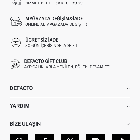
HIZMET BEDELI SADECE 39,99 TL
MAĞAZADA DEĞIŞIM&İADE
ONLINE AL MAĞAZADA DEĞIŞTIR
ÜCRETSIZ IADE
30 GÜN IÇERISINDE IADE ET
DEFACTO GIFT CLUB
AYRICALIKLARLA YENILEN, EĞLEN, DEVAM ET!
DEFACTO
KURUMSAL
YARDIM
HAKKIMIZDA
İNSAN KAYNAKLARI
SIKÇA SORULAN SORULAR
BIZE ULAŞIN
KURUMSAL SATIŞ
SIPARIŞIMI NASIL TAKIP EDERIM?
TOPTAN SATIŞ (WHOLESALE PARTNER)
NASIL İADE EDERIM?
MAĞAZALARIMIZ