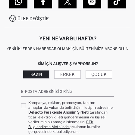
DEFACTO TEKNOLOJI
GIFT CLUB SIKÇA SORULAN SORULAR
İLETIŞIM FORMU
SITEMAP
İŞLEM REHBERI
MÜŞTERI HIZMETLERI
0850 333 22 86
KAMPANYALAR
ÜLKE DEĞIŞTIR
KIŞISEL VERILERIN KORUNMASI VE GIZLILIK
YENI NE VAR BU HAFTA?
YENILIKLERDEN HABERDAR OLMAK İÇIN BÜLTENIMIZE ABONE OLUN
KIM IÇIN ALIŞVERIŞ YAPIYORSUN?
ERKEK
ÇOCUK
KADIN
E-POSTA ADRESINIZI GIRINIZ
Kampanya, reklam, promosyon, tanıtım
amaçlarıyla yukarıda belirttiğim iletişim adresime,
DeFacto Perakende Anonim Şirketi
tarafından
ticari elektronik ileti gönderilmesini ve kişisel
verilerimin bu amaçla işlenmesini
ETK
Bilgilendirme Metni’nde
açıklanan kurallar
çerçevesinde kabul ediyorum.