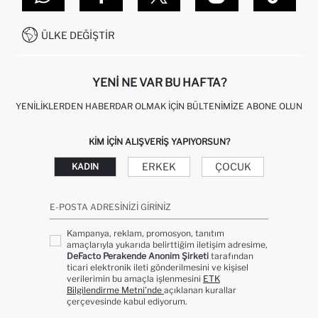
SITEMAP
İŞLEM REHBERI
MÜŞTERI HIZMETLERI
0850 333 22 86
KAMPANYALAR
ÜLKE DEĞIŞTIR
KIŞISEL VERILERIN KORUNMASI VE GIZLILIK
YENI NE VAR BU HAFTA?
YENILIKLERDEN HABERDAR OLMAK İÇIN BÜLTENIMIZE ABONE OLUN
KIM IÇIN ALIŞVERIŞ YAPIYORSUN?
ERKEK
ÇOCUK
KADIN
E-POSTA ADRESINIZI GIRINIZ
Kampanya, reklam, promosyon, tanıtım
amaçlarıyla yukarıda belirttiğim iletişim adresime,
DeFacto Perakende Anonim Şirketi
tarafından
ticari elektronik ileti gönderilmesini ve kişisel
verilerimin bu amaçla işlenmesini
ETK
Bilgilendirme Metni’nde
açıklanan kurallar
çerçevesinde kabul ediyorum.