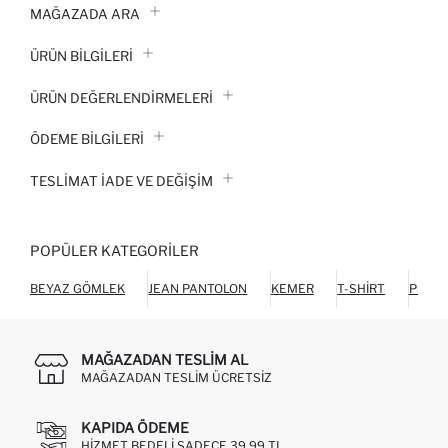
MAĞAZADA ARA
ÜRÜN BILGILERI
ÜRÜN DEĞERLENDİRMELERİ
ÖDEME BİLGİLERİ
TESLIMAT İADE VE DEĞIŞIM
POPÜLER KATEGORILER
BEYAZ GÖMLEK
JEAN PANTOLON
KEMER
T-SHIRT
POLO 
MAĞAZADAN TESLIM AL
MAĞAZADAN TESLIM ÜCRETSIZ
KAPIDA ÖDEME
HIZMET BEDELI SADECE 39,99 TL