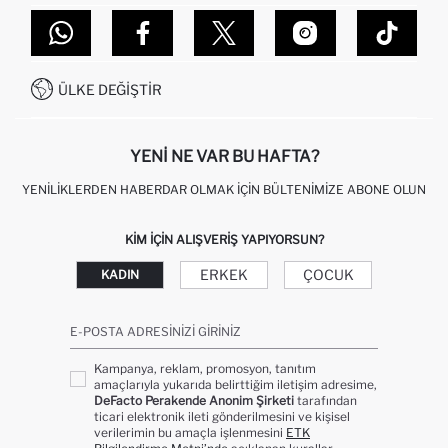
TOPTAN SATIŞ (WHOLESALE PARTNER)
NASIL İADE EDERIM?
MAĞAZALARIMIZ
DEFACTO TEKNOLOJI
GIFT CLUB SIKÇA SORULAN SORULAR
İLETIŞIM FORMU
SITEMAP
İŞLEM REHBERI
MÜŞTERI HIZMETLERI
0850 333 22 86
KAMPANYALAR
ÜLKE DEĞIŞTIR
KIŞISEL VERILERIN KORUNMASI VE GIZLILIK
YENI NE VAR BU HAFTA?
YENILIKLERDEN HABERDAR OLMAK İÇIN BÜLTENIMIZE ABONE OLUN
KIM IÇIN ALIŞVERIŞ YAPIYORSUN?
ERKEK
ÇOCUK
KADIN
E-POSTA ADRESINIZI GIRINIZ
Kampanya, reklam, promosyon, tanıtım
amaçlarıyla yukarıda belirttiğim iletişim adresime,
DeFacto Perakende Anonim Şirketi
tarafından
ticari elektronik ileti gönderilmesini ve kişisel
verilerimin bu amaçla işlenmesini
ETK