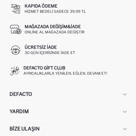
KAPIDA ÖDEME
HIZMET BEDELI SADECE 39,99 TL
MAĞAZADA DEĞIŞIM&İADE
ONLINE AL MAĞAZADA DEĞIŞTIR
ÜCRETSIZ IADE
30 GÜN IÇERISINDE IADE ET
DEFACTO GIFT CLUB
AYRICALIKLARLA YENILEN, EĞLEN, DEVAM ET!
DEFACTO
KURUMSAL
YARDIM
HAKKIMIZDA
İNSAN KAYNAKLARI
SIKÇA SORULAN SORULAR
BIZE ULAŞIN
KURUMSAL SATIŞ
SIPARIŞIMI NASIL TAKIP EDERIM?