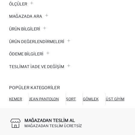
ÖLÇÜLER
MAĞAZADA ARA
ÜRÜN BILGILERI
ÜRÜN DEĞERLENDİRMELERİ
ÖDEME BİLGİLERİ
TESLIMAT İADE VE DEĞIŞIM
POPÜLER KATEGORILER
KEMER
JEAN PANTOLON
ŞORT
GÖMLEK
ÜST GIYIM
C
MAĞAZADAN TESLIM AL
MAĞAZADAN TESLIM ÜCRETSIZ