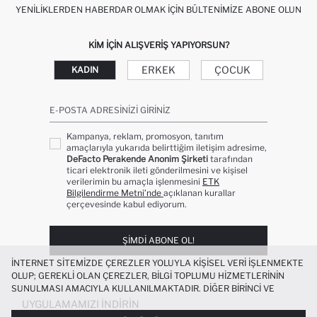
YENILIKLERDEN HABERDAR OLMAK İÇIN BÜLTENIMIZE ABONE OLUN
KIM IÇIN ALIŞVERIŞ YAPIYORSUN?
ERKEK
ÇOCUK
KADIN
E-POSTA ADRESINIZI GIRINIZ
Kampanya, reklam, promosyon, tanıtım
amaçlarıyla yukarıda belirttiğim iletişim adresime,
DeFacto Perakende Anonim Şirketi
tarafından
ticari elektronik ileti gönderilmesini ve kişisel
verilerimin bu amaçla işlenmesini
ETK
Bilgilendirme Metni’nde
açıklanan kurallar
çerçevesinde kabul ediyorum.
ŞIMDI ABONE OL!
İNTERNET SITEMIZDE ÇEREZLER YOLUYLA KIŞISEL VERI IŞLENMEKTE
OLUP; GEREKLI OLAN ÇEREZLER, BILGI TOPLUMU HIZMETLERININ
SUNULMASI AMACIYLA KULLANILMAKTADIR. DIĞER BIRINCI VE
ÜÇÜNCÜ TARAF ÇEREZLER ISE SIZE DAHA IYI BIR ALIŞVERIŞ
UYGULAMAMIZI İNDIRIN
DENEYIMI SUNULABILMESI, SITEMIZIN DAHA IŞLEVSEL KILINMASI VE