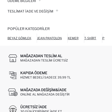
ÖDEME BİLGİLERİ
TESLIMAT İADE VE DEĞIŞIM
POPÜLER KATEGORILER
BEYAZ GÖMLEK
JEAN PANTOLON
KEMER
T-SHIRT
POLO 
MAĞAZADAN TESLIM AL
MAĞAZADAN TESLIM ÜCRETSIZ
KAPIDA ÖDEME
HIZMET BEDELI SADECE 39,99 TL
MAĞAZADA DEĞIŞIM&İADE
ONLINE AL MAĞAZADA DEĞIŞTIR
ÜCRETSIZ IADE
30 GÜN IÇERISINDE IADE ET