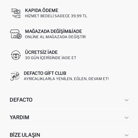
KAPIDA ÖDEME
HIZMET BEDELI SADECE 39,99 TL
MAĞAZADA DEĞIŞIM&İADE
ONLINE AL MAĞAZADA DEĞIŞTIR
ÜCRETSIZ IADE
30 GÜN IÇERISINDE IADE ET
DEFACTO GIFT CLUB
AYRICALIKLARLA YENILEN, EĞLEN, DEVAM ET!
DEFACTO
KURUMSAL
YARDIM
HAKKIMIZDA
İNSAN KAYNAKLARI
SIKÇA SORULAN SORULAR
BIZE ULAŞIN
KURUMSAL SATIŞ
SIPARIŞIMI NASIL TAKIP EDERIM?