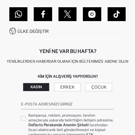
TOPTAN SATIŞ (WHOLESALE PARTNER)
NASIL İADE EDERIM?
MAĞAZALARIMIZ
DEFACTO TEKNOLOJI
GIFT CLUB SIKÇA SORULAN SORULAR
İLETIŞIM FORMU
SITEMAP
İŞLEM REHBERI
MÜŞTERI HIZMETLERI
0850 333 22 86
KAMPANYALAR
ÜLKE DEĞIŞTIR
KIŞISEL VERILERIN KORUNMASI VE GIZLILIK
YENI NE VAR BU HAFTA?
YENILIKLERDEN HABERDAR OLMAK İÇIN BÜLTENIMIZE ABONE OLUN
KIM IÇIN ALIŞVERIŞ YAPIYORSUN?
ERKEK
ÇOCUK
KADIN
E-POSTA ADRESINIZI GIRINIZ
Kampanya, reklam, promosyon, tanıtım
amaçlarıyla yukarıda belirttiğim iletişim adresime,
DeFacto Perakende Anonim Şirketi
tarafından
ticari elektronik ileti gönderilmesini ve kişisel
verilerimin bu amaçla işlenmesini
ETK