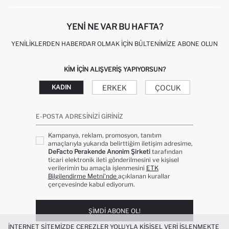
KIŞISEL VERILERIN KORUNMASI VE GIZLILIK
YENI NE VAR BU HAFTA?
YENILIKLERDEN HABERDAR OLMAK İÇIN BÜLTENIMIZE ABONE OLUN
KIM IÇIN ALIŞVERIŞ YAPIYORSUN?
ERKEK
ÇOCUK
KADIN
E-POSTA ADRESINIZI GIRINIZ
Kampanya, reklam, promosyon, tanıtım
amaçlarıyla yukarıda belirttiğim iletişim adresime,
DeFacto Perakende Anonim Şirketi
tarafından
ticari elektronik ileti gönderilmesini ve kişisel
verilerimin bu amaçla işlenmesini
ETK
Bilgilendirme Metni’nde
açıklanan kurallar
çerçevesinde kabul ediyorum.
ŞIMDI ABONE OL!
İNTERNET SITEMIZDE ÇEREZLER YOLUYLA KIŞISEL VERI IŞLENMEKTE