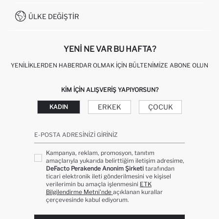
İŞLEM REHBERI
MÜŞTERI HIZMETLERI
0850 333 22 86
KAMPANYALAR
ÜLKE DEĞIŞTIR
KIŞISEL VERILERIN KORUNMASI VE GIZLILIK
YENI NE VAR BU HAFTA?
YENILIKLERDEN HABERDAR OLMAK İÇIN BÜLTENIMIZE ABONE OLUN
KIM IÇIN ALIŞVERIŞ YAPIYORSUN?
ERKEK
ÇOCUK
KADIN
E-POSTA ADRESINIZI GIRINIZ
Kampanya, reklam, promosyon, tanıtım
amaçlarıyla yukarıda belirttiğim iletişim adresime,
DeFacto Perakende Anonim Şirketi
tarafından
ticari elektronik ileti gönderilmesini ve kişisel
verilerimin bu amaçla işlenmesini
ETK
Bilgilendirme Metni’nde
açıklanan kurallar
çerçevesinde kabul ediyorum.