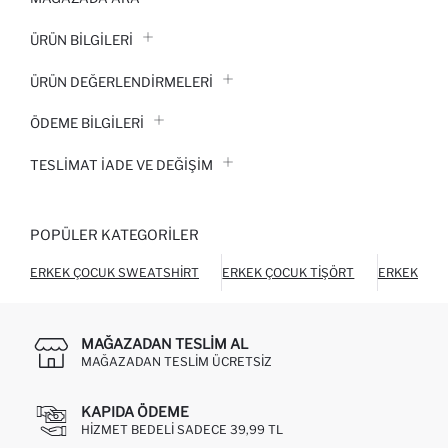
ÜRÜN BILGILERI
ÜRÜN DEĞERLENDİRMELERİ
ÖDEME BİLGİLERİ
TESLIMAT İADE VE DEĞIŞIM
POPÜLER KATEGORILER
ERKEK ÇOCUK SWEATSHIRT
ERKEK ÇOCUK TIŞÖRT
ERKEK ÇOC
MAĞAZADAN TESLIM AL
MAĞAZADAN TESLIM ÜCRETSIZ
KAPIDA ÖDEME
HIZMET BEDELI SADECE 39,99 TL