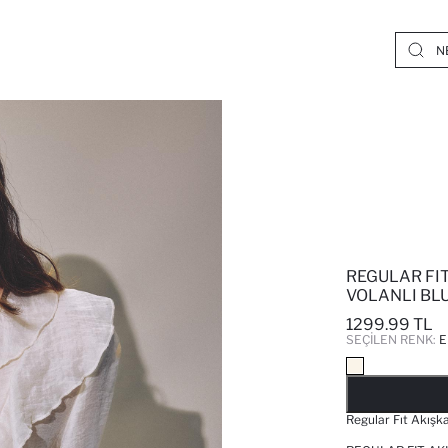
REGULAR FI
VOLANLI BL
1299.99 TL
SEÇILEN RENK:
E
Regular Fıt Akışk