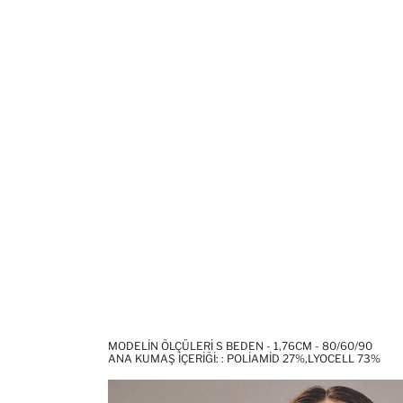
MODELIN ÖLÇÜLERI S BEDEN - 1,76CM - 80/60/90
ANA KUMAŞ İÇERIĞI: : POLIAMID 27%,LYOCELL 73%