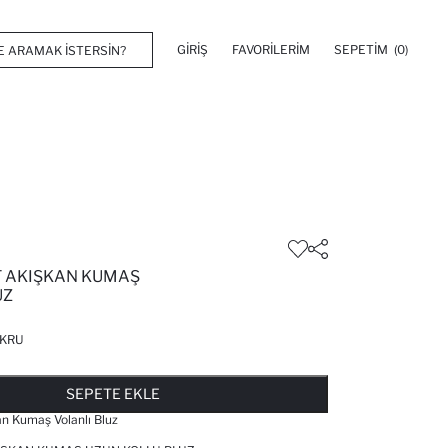
GIRIŞ
FAVORILERIM
SEPETIM
(0)
T AKIŞKAN KUMAŞ
UZ
KRU
FAVORILERE EKLENDI
GELINCE HABER VER
SEPETE EKLENIYOR
SEPETE EKLENDI
SEPETE EKLE
an Kumaş Volanlı Bluz