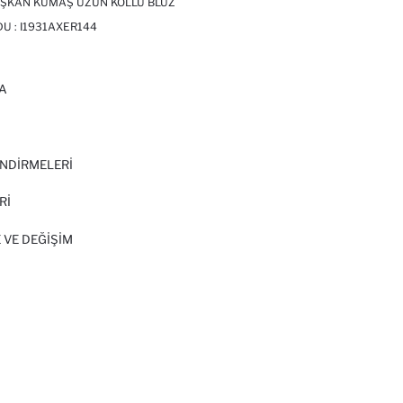
IŞKAN KUMAŞ UZUN KOLLU BLUZ
DU :
I1931AXER144
A
I
NDİRMELERİ
Rİ
 VE DEĞIŞIM