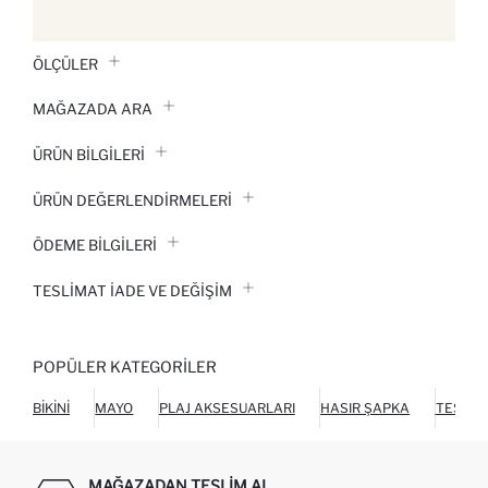
ÖLÇÜLER
MAĞAZADA ARA
ÜRÜN BILGILERI
ÜRÜN DEĞERLENDİRMELERİ
ÖDEME BİLGİLERİ
TESLIMAT İADE VE DEĞIŞIM
POPÜLER KATEGORILER
BIKINI
MAYO
PLAJ AKSESUARLARI
HASIR ŞAPKA
TESETT
MAĞAZADAN TESLIM AL