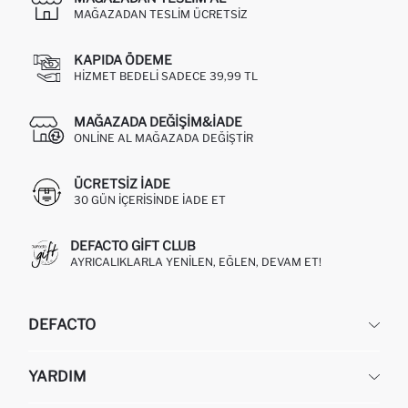
MAĞAZADAN TESLIM ÜCRETSIZ
KAPIDA ÖDEME
HIZMET BEDELI SADECE 39,99 TL
MAĞAZADA DEĞIŞIM&İADE
ONLINE AL MAĞAZADA DEĞIŞTIR
ÜCRETSIZ IADE
30 GÜN IÇERISINDE IADE ET
DEFACTO GIFT CLUB
AYRICALIKLARLA YENILEN, EĞLEN, DEVAM ET!
DEFACTO
KURUMSAL
YARDIM
HAKKIMIZDA
İNSAN KAYNAKLARI