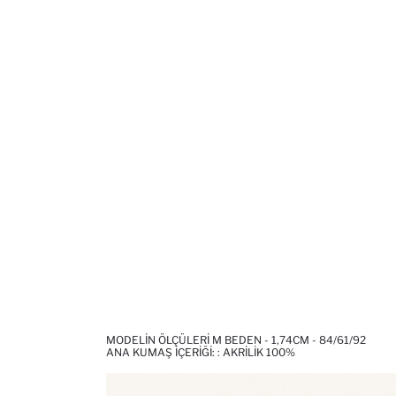
MODELIN ÖLÇÜLERI M BEDEN - 1,74CM - 84/61/92
ANA KUMAŞ İÇERIĞI: : AKRILIK 100%