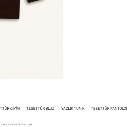
TTÜR GIYIM
TESETTÜR BLUZ
YAZLIK TUNIK
TESETTÜR PANTOLO
T YAKA AJURLU TRIKO TUNIK