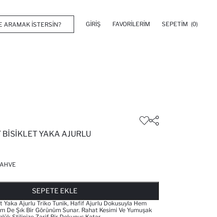
GIRIŞ
FAVORILERIM
SEPETIM
(0)
 BISIKLET YAKA AJURLU
AHVE
FAVORILERE EKLENDI
GELINCE HABER VER
SEPETE EKLENIYOR
SEPETE EKLENDI
SEPETE EKLE
et Yaka Ajurlu Triko Tunik, Hafif Ajurlu Dokusuyla Hem
em De Şık Bir Görünüm Sunar. Rahat Kesimi Ve Yumuşak
nlük Stilinize Zarif Bir Dokunuş Katar.