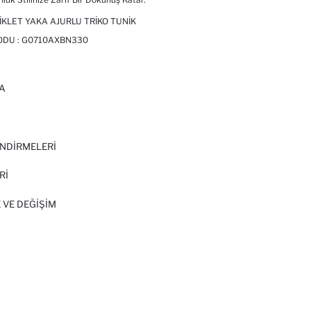
IKLET YAKA AJURLU TRIKO TUNIK
ODU :
G0710AXBN330
A
I
NDİRMELERİ
Rİ
 VE DEĞIŞIM