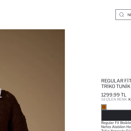
REGULAR FIT
TRIKO TUNIK
1299.99 TL
SEÇILEN RENK:
K
Regular Fit Bisikl
Nefes Alabilen H
Triko Yapısıyla Gü