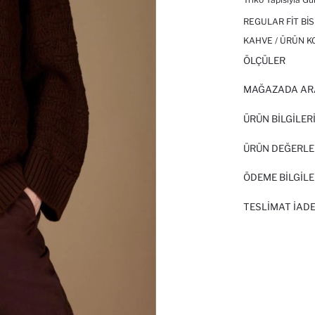
REGULAR FIT BIS
KAHVE / ÜRÜN K
ÖLÇÜLER
MAĞAZADA AR
ÜRÜN BILGILER
ÜRÜN DEĞERLE
ÖDEME BİLGİLE
TESLIMAT İADE