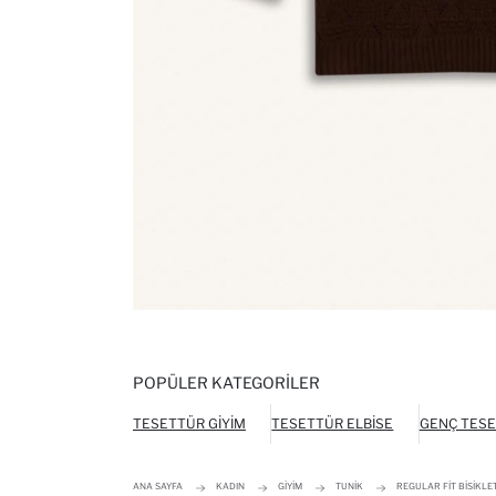
POPÜLER KATEGORILER
TESETTÜR GIYIM
TESETTÜR ELBISE
GENÇ TESE
ANA SAYFA
KADIN
GIYIM
TUNIK
REGULAR FIT BISIKLE