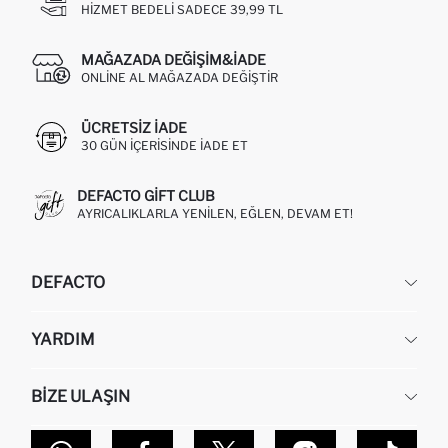
HIZMET BEDELI SADECE 39,99 TL
MAĞAZADA DEĞIŞIM&İADE
ONLINE AL MAĞAZADA DEĞIŞTIR
ÜCRETSIZ IADE
30 GÜN IÇERISINDE IADE ET
DEFACTO GIFT CLUB
AYRICALIKLARLA YENILEN, EĞLEN, DEVAM ET!
DEFACTO
KURUMSAL
YARDIM
HAKKIMIZDA
İNSAN KAYNAKLARI
SIKÇA SORULAN SORULAR
BIZE ULAŞIN
KURUMSAL SATIŞ
SIPARIŞIMI NASIL TAKIP EDERIM?
TOPTAN SATIŞ (WHOLESALE PARTNER)
NASIL İADE EDERIM?
MAĞAZALARIMIZ