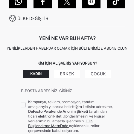
DEFACTO TEKNOLOJI
GIFT CLUB SIKÇA SORULAN SORULAR
İLETIŞIM FORMU
SITEMAP
İŞLEM REHBERI
MÜŞTERI HIZMETLERI
0850 333 22 86
KAMPANYALAR
ÜLKE DEĞIŞTIR
KIŞISEL VERILERIN KORUNMASI VE GIZLILIK
YENI NE VAR BU HAFTA?
YENILIKLERDEN HABERDAR OLMAK İÇIN BÜLTENIMIZE ABONE OLUN
KIM IÇIN ALIŞVERIŞ YAPIYORSUN?
ERKEK
ÇOCUK
KADIN
E-POSTA ADRESINIZI GIRINIZ
Kampanya, reklam, promosyon, tanıtım
amaçlarıyla yukarıda belirttiğim iletişim adresime,
DeFacto Perakende Anonim Şirketi
tarafından
ticari elektronik ileti gönderilmesini ve kişisel
verilerimin bu amaçla işlenmesini
ETK
Bilgilendirme Metni’nde
açıklanan kurallar
çerçevesinde kabul ediyorum.