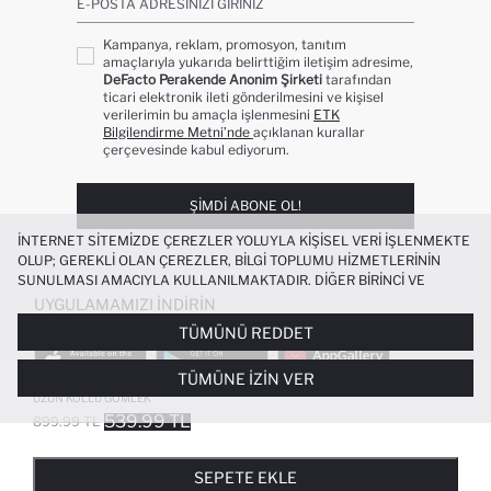
E-POSTA ADRESINIZI GIRINIZ
Kampanya, reklam, promosyon, tanıtım
amaçlarıyla yukarıda belirttiğim iletişim adresime,
DeFacto Perakende Anonim Şirketi
tarafından
ticari elektronik ileti gönderilmesini ve kişisel
verilerimin bu amaçla işlenmesini
ETK
Bilgilendirme Metni’nde
açıklanan kurallar
çerçevesinde kabul ediyorum.
ŞIMDI ABONE OL!
İNTERNET SITEMIZDE ÇEREZLER YOLUYLA KIŞISEL VERI IŞLENMEKTE
OLUP; GEREKLI OLAN ÇEREZLER, BILGI TOPLUMU HIZMETLERININ
SUNULMASI AMACIYLA KULLANILMAKTADIR. DIĞER BIRINCI VE
ÜÇÜNCÜ TARAF ÇEREZLER ISE SIZE DAHA IYI BIR ALIŞVERIŞ
UYGULAMAMIZI İNDIRIN
DENEYIMI SUNULABILMESI, SITEMIZIN DAHA IŞLEVSEL KILINMASI VE
TÜMÜNÜ REDDET
KIŞISELLEŞTIRMESI VE AÇIK RIZA VERMENIZ HALINDE, SIZLERE
YÖNELIK PAZARLAMA FAALIYETLERININ YAPILMASI AMAÇLARIYLA
TÜMÜNE İZIN VER
SINIRLI OLARAK KULLANILACAKTIR. ÇEREZLERE DAIR TERCIHLERINIZI
REGULAR FIT V YAKA ÇIZGILI BENGALIN
+1
ÇEREZ TERCIHLERI
PANELI ARACILIĞIYLA HER ZAMAN YÖNETEBILIR,
UZUN KOLLU GÖMLEK
ÇEREZLERLE ILGILI DAHA DETAYLI BILGIYE
ÇEREZ AYDINLATMA
539.99 TL
899.99 TL
POPÜLER KATEGORILER
METNI
’NDEN ULAŞABILIRSINIZ.
FAVORILERE EKLENDI
GELINCE HABER VER
SEPETE EKLENIYOR
SEPETE EKLENDI
KADIN MAYO
KADIN BEYAZ TIŞÖRT
SEPETE EKLE