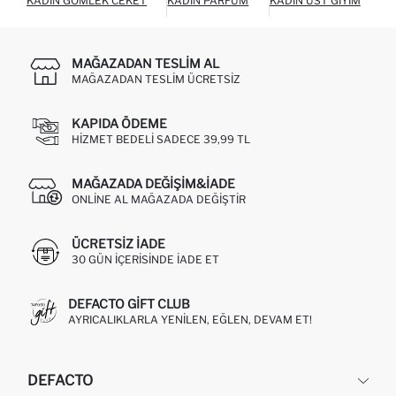
KADIN GÖMLEK CEKET
KADIN PARFÜM
KADIN ÜST GIYIM
KA
MAĞAZADAN TESLIM AL
MAĞAZADAN TESLIM ÜCRETSIZ
KAPIDA ÖDEME
HIZMET BEDELI SADECE 39,99 TL
MAĞAZADA DEĞIŞIM&İADE
ONLINE AL MAĞAZADA DEĞIŞTIR
ÜCRETSIZ IADE
30 GÜN IÇERISINDE IADE ET
DEFACTO GIFT CLUB
AYRICALIKLARLA YENILEN, EĞLEN, DEVAM ET!
DEFACTO