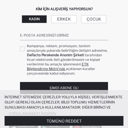
KIM IÇIN ALIŞVERIŞ YAPIYORSUN?
ERKEK
ÇOCUK
KADIN
E-POSTA ADRESINIZI GIRINIZ
Kampanya, reklam, promosyon, tanıtım
amaçlarıyla yukarıda belirttiğim iletişim adresime,
DeFacto Perakende Anonim Şirketi
tarafından
ticari elektronik ileti gönderilmesini ve kişisel
verilerimin bu amaçla işlenmesini
ETK
Bilgilendirme Metni’nde
açıklanan kurallar
çerçevesinde kabul ediyorum.
ŞIMDI ABONE OL!
İNTERNET SITEMIZDE ÇEREZLER YOLUYLA KIŞISEL VERI IŞLENMEKTE
OLUP; GEREKLI OLAN ÇEREZLER, BILGI TOPLUMU HIZMETLERININ
SUNULMASI AMACIYLA KULLANILMAKTADIR. DIĞER BIRINCI VE
ÜÇÜNCÜ TARAF ÇEREZLER ISE SIZE DAHA IYI BIR ALIŞVERIŞ
UYGULAMAMIZI İNDIRIN
DENEYIMI SUNULABILMESI, SITEMIZIN DAHA IŞLEVSEL KILINMASI VE
TÜMÜNÜ REDDET
KIŞISELLEŞTIRMESI VE AÇIK RIZA VERMENIZ HALINDE, SIZLERE
YÖNELIK PAZARLAMA FAALIYETLERININ YAPILMASI AMAÇLARIYLA