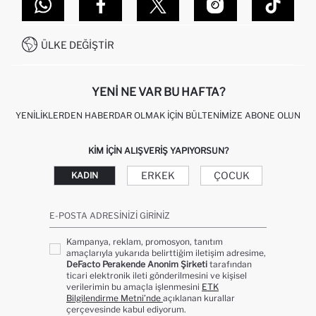
DEFACTO TEKNOLOJI
GIFT CLUB SIKÇA SORULAN SORULAR
İLETIŞIM FORMU
SITEMAP
İŞLEM REHBERI
MÜŞTERI HIZMETLERI
0850 333 22 86
KAMPANYALAR
ÜLKE DEĞIŞTIR
KIŞISEL VERILERIN KORUNMASI VE GIZLILIK
YENI NE VAR BU HAFTA?
YENILIKLERDEN HABERDAR OLMAK İÇIN BÜLTENIMIZE ABONE OLUN
KIM IÇIN ALIŞVERIŞ YAPIYORSUN?
ERKEK
ÇOCUK
KADIN
E-POSTA ADRESINIZI GIRINIZ
Kampanya, reklam, promosyon, tanıtım
amaçlarıyla yukarıda belirttiğim iletişim adresime,
DeFacto Perakende Anonim Şirketi
tarafından
ticari elektronik ileti gönderilmesini ve kişisel
verilerimin bu amaçla işlenmesini
ETK
Bilgilendirme Metni’nde
açıklanan kurallar
çerçevesinde kabul ediyorum.