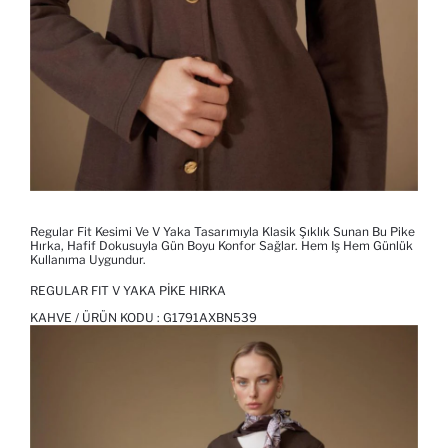
Regular Fit Kesimi Ve V Yaka Tasarımıyla Klasik Şıklık Sunan Bu Pike
Hırka, Hafif Dokusuyla Gün Boyu Konfor Sağlar. Hem Iş Hem Günlük
Kullanıma Uygundur.
REGULAR FIT V YAKA PIKE HIRKA
KAHVE / ÜRÜN KODU :
G1791AXBN539