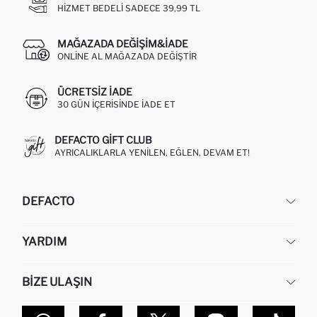
HIZMET BEDELI SADECE 39,99 TL
MAĞAZADA DEĞIŞIM&İADE
ONLINE AL MAĞAZADA DEĞIŞTIR
ÜCRETSIZ IADE
30 GÜN IÇERISINDE IADE ET
DEFACTO GIFT CLUB
AYRICALIKLARLA YENILEN, EĞLEN, DEVAM ET!
DEFACTO
KURUMSAL
YARDIM
HAKKIMIZDA
İNSAN KAYNAKLARI
SIKÇA SORULAN SORULAR
BIZE ULAŞIN
KURUMSAL SATIŞ
SIPARIŞIMI NASIL TAKIP EDERIM?
TOPTAN SATIŞ (WHOLESALE PARTNER)
NASIL İADE EDERIM?
MAĞAZALARIMIZ