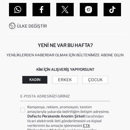
TOPTAN SATIŞ (WHOLESALE PARTNER)
NASIL İADE EDERIM?
MAĞAZALARIMIZ
DEFACTO TEKNOLOJI
GIFT CLUB SIKÇA SORULAN SORULAR
İLETIŞIM FORMU
SITEMAP
İŞLEM REHBERI
MÜŞTERI HIZMETLERI
0850 333 22 86
KAMPANYALAR
ÜLKE DEĞIŞTIR
KIŞISEL VERILERIN KORUNMASI VE GIZLILIK
YENI NE VAR BU HAFTA?
YENILIKLERDEN HABERDAR OLMAK İÇIN BÜLTENIMIZE ABONE OLUN
KIM IÇIN ALIŞVERIŞ YAPIYORSUN?
ERKEK
ÇOCUK
KADIN
E-POSTA ADRESINIZI GIRINIZ
Kampanya, reklam, promosyon, tanıtım
amaçlarıyla yukarıda belirttiğim iletişim adresime,
DeFacto Perakende Anonim Şirketi
tarafından
ticari elektronik ileti gönderilmesini ve kişisel
verilerimin bu amaçla işlenmesini
ETK