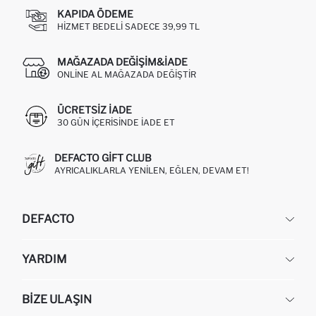
KAPIDA ÖDEME
HIZMET BEDELI SADECE 39,99 TL
MAĞAZADA DEĞIŞIM&İADE
ONLINE AL MAĞAZADA DEĞIŞTIR
ÜCRETSIZ IADE
30 GÜN IÇERISINDE IADE ET
DEFACTO GIFT CLUB
AYRICALIKLARLA YENILEN, EĞLEN, DEVAM ET!
DEFACTO
KURUMSAL
YARDIM
HAKKIMIZDA
İNSAN KAYNAKLARI
SIKÇA SORULAN SORULAR
BIZE ULAŞIN
KURUMSAL SATIŞ
SIPARIŞIMI NASIL TAKIP EDERIM?