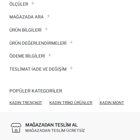
ÖLÇÜLER
MAĞAZADA ARA
ÜRÜN BILGILERI
ÜRÜN DEĞERLENDİRMELERİ
ÖDEME BİLGİLERİ
TESLIMAT İADE VE DEĞIŞIM
POPÜLER KATEGORILER
KADIN TRENÇKOT
KADIN TRIKO ÜRÜNLER
KADIN MONT
KAD
MAĞAZADAN TESLIM AL
MAĞAZADAN TESLIM ÜCRETSIZ