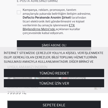
E-POSTA ADRESINIZI GIRINIZ
Kampanya, reklam, promosyon, tanıtım
amaçlarıyla yukarıda belirttiğim iletişim adresime,
DeFacto Perakende Anonim Şirketi
tarafından
ticari elektronik ileti gönderilmesini ve kişisel
verilerimin bu amaçla işlenmesini
ETK
Bilgilendirme Metni’nde
açıklanan kurallar
çerçevesinde kabul ediyorum.
ŞIMDI ABONE OL!
İNTERNET SITEMIZDE ÇEREZLER YOLUYLA KIŞISEL VERI IŞLENMEKTE
OLUP; GEREKLI OLAN ÇEREZLER, BILGI TOPLUMU HIZMETLERININ
SUNULMASI AMACIYLA KULLANILMAKTADIR. DIĞER BIRINCI VE
ÜÇÜNCÜ TARAF ÇEREZLER ISE SIZE DAHA IYI BIR ALIŞVERIŞ
UYGULAMAMIZI İNDIRIN
DENEYIMI SUNULABILMESI, SITEMIZIN DAHA IŞLEVSEL KILINMASI VE
TÜMÜNÜ REDDET
KIŞISELLEŞTIRMESI VE AÇIK RIZA VERMENIZ HALINDE, SIZLERE
YÖNELIK PAZARLAMA FAALIYETLERININ YAPILMASI AMAÇLARIYLA
TÜMÜNE İZIN VER
SINIRLI OLARAK KULLANILACAKTIR. ÇEREZLERE DAIR TERCIHLERINIZI
ÇEREZ TERCIHLERI
PANELI ARACILIĞIYLA HER ZAMAN YÖNETEBILIR,
REGULAR FIT TRIKO HIRKA
+4
ÇEREZLERLE ILGILI DAHA DETAYLI BILGIYE
ÇEREZ AYDINLATMA
799.99 TL
POPÜLER KATEGORILER
METNI
’NDEN ULAŞABILIRSINIZ.
FAVORILERE EKLENDI
GELINCE HABER VER
SEPETE EKLENIYOR
SEPETE EKLENDI
KADIN MAYO
KADIN BEYAZ TIŞÖRT
SEPETE EKLE