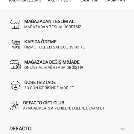
KADIN AKSESUAR
KADIN TIŞÖRT
CROP TOP
KADIN PANTOL
MAĞAZADAN TESLIM AL
MAĞAZADAN TESLIM ÜCRETSIZ
KAPIDA ÖDEME
HIZMET BEDELI SADECE 39,99 TL
MAĞAZADA DEĞIŞIM&İADE
ONLINE AL MAĞAZADA DEĞIŞTIR
ÜCRETSIZ IADE
30 GÜN IÇERISINDE IADE ET
DEFACTO GIFT CLUB
AYRICALIKLARLA YENILEN, EĞLEN, DEVAM ET!
DEFACTO