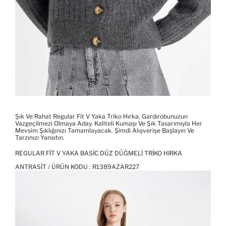
Şık Ve Rahat Regular Fit V Yaka Triko Hırka, Gardırobunuzun
Vazgeçilmezi Olmaya Aday. Kaliteli Kumaşı Ve Şık Tasarımıyla Her
Mevsim Şıklığınızı Tamamlayacak. Şimdi Alışverişe Başlayın Ve
Tarzınızı Yansıtın.
REGULAR FIT V YAKA BASIC DÜZ DÜĞMELI TRIKO HIRKA
ANTRASIT / ÜRÜN KODU :
R1389AZAR227