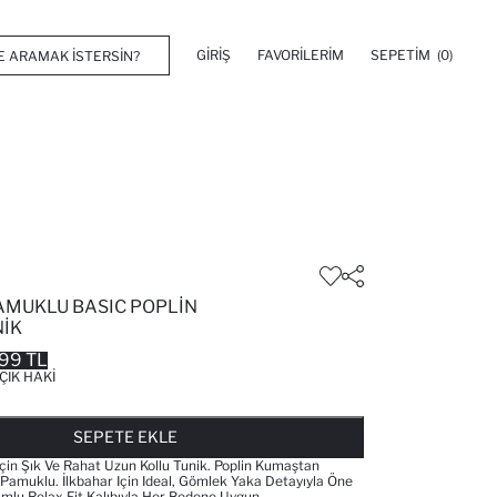
GIRIŞ
FAVORILERIM
SEPETIM
(0)
PAMUKLU BASIC POPLIN
IK
99 TL
ÇIK HAKI
FAVORILERE EKLENDI
GELINCE HABER VER
SEPETE EKLENIYOR
SEPETE EKLENDI
SEPETE EKLE
Için Şık Ve Rahat Uzun Kollu Tunik. Poplin Kumaştan
e Pamuklu. İlkbahar Için Ideal, Gömlek Yaka Detayıyla Öne
umlu Relax Fit Kalıbıyla Her Bedene Uygun.