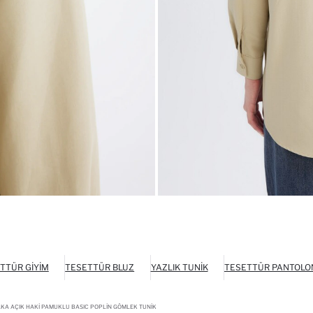
TTÜR GIYIM
TESETTÜR BLUZ
YAZLIK TUNIK
TESETTÜR PANTOLO
AKA AÇIK HAKI PAMUKLU BASIC POPLIN GÖMLEK TUNIK