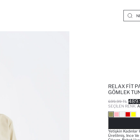
RELAX FIT 
GÖMLEK TUN
489.
699.99 TL
SEÇILEN RENK:
A
Yetişkin Kadınlar 
Üretilmiş, Ince V
Çıkıyor. Rahat Uy