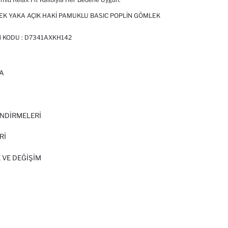
EK YAKA AÇIK HAKI PAMUKLU BASIC POPLIN GÖMLEK
N KODU :
D7341AXKH142
A
I
NDİRMELERİ
Rİ
 VE DEĞIŞIM