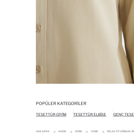
POPÜLER KATEGORILER
TESETTÜR GIYIM
TESETTÜR ELBISE
GENÇ TESE
ANA SAYFA
KADIN
GIYIM
TUNIK
RELAX FIT GÖMLEK Y