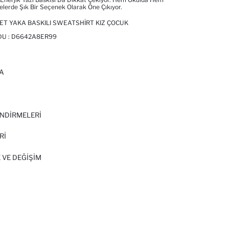
elerde Şık Bir Seçenek Olarak Öne Çıkıyor.
LET YAKA BASKILI SWEATSHIRT KIZ ÇOCUK
DU :
D6642A8ER99
A
I
NDİRMELERİ
Rİ
 VE DEĞIŞIM