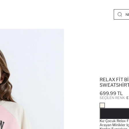
RELAX FIT B
SWEATSHIRT
699.99 TL
SEÇILEN RENK:
E
Kız Çocuk Relax Fi
Arayan Minikler I
Konfor Sunarken, 