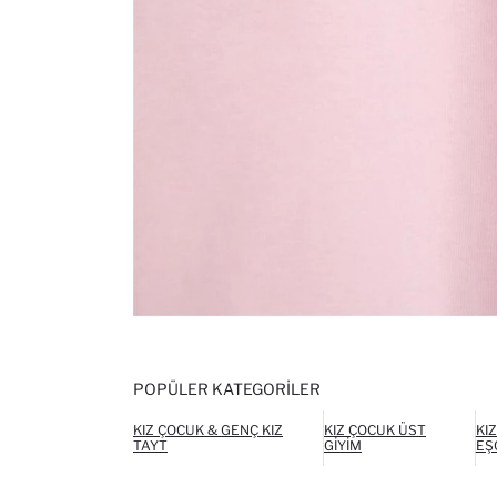
POPÜLER KATEGORILER
KIZ ÇOCUK & GENÇ KIZ
KIZ ÇOCUK ÜST
KI
TAYT
GIYIM
EŞ