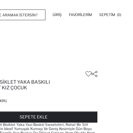
GIRIŞ
FAVORILERIM
SEPETIM
(0)
ISIKLET YAKA BASKILI
 KIZ ÇOCUK
KRU
FAVORILERE EKLENDI
GELINCE HABER VER
SEPETE EKLENIYOR
SEPETE EKLENDI
SEPETE EKLE
t Bisiklet Yaka Yazı Baskılı Sweatshirt, Rahat Bir Stil
çin Ideal! Yumuşak Kumaşı Ve Geniş Kesimiyle Gün Boyu
Enerjik Yazı Baskısı Da Dikkat Çekiyor. Hem Okulda Hem