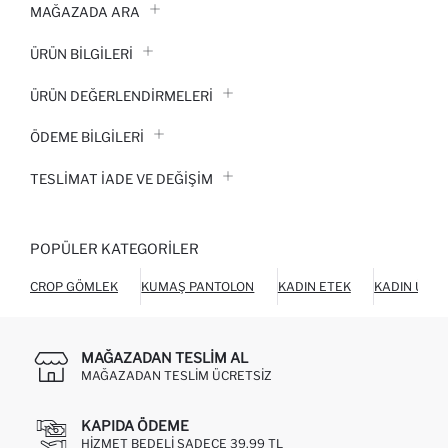
MAĞAZADA ARA
ÜRÜN BILGILERI
ÜRÜN DEĞERLENDİRMELERİ
ÖDEME BİLGİLERİ
TESLIMAT İADE VE DEĞIŞIM
POPÜLER KATEGORILER
CROP GÖMLEK
KUMAŞ PANTOLON
KADIN ETEK
KADIN ÜST 
MAĞAZADAN TESLIM AL
MAĞAZADAN TESLIM ÜCRETSIZ
KAPIDA ÖDEME
HIZMET BEDELI SADECE 39,99 TL