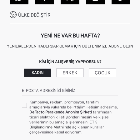
SITEMAP
İŞLEM REHBERI
MÜŞTERI HIZMETLERI
0850 333 22 86
KAMPANYALAR
ÜLKE DEĞIŞTIR
KIŞISEL VERILERIN KORUNMASI VE GIZLILIK
YENI NE VAR BU HAFTA?
YENILIKLERDEN HABERDAR OLMAK İÇIN BÜLTENIMIZE ABONE OLUN
KIM IÇIN ALIŞVERIŞ YAPIYORSUN?
ERKEK
ÇOCUK
KADIN
E-POSTA ADRESINIZI GIRINIZ
Kampanya, reklam, promosyon, tanıtım
amaçlarıyla yukarıda belirttiğim iletişim adresime,
DeFacto Perakende Anonim Şirketi
tarafından
ticari elektronik ileti gönderilmesini ve kişisel
verilerimin bu amaçla işlenmesini
ETK
Bilgilendirme Metni’nde
açıklanan kurallar
çerçevesinde kabul ediyorum.