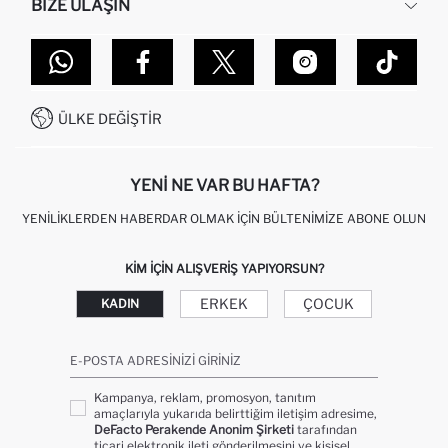
BIZE ULAŞIN
KURUMSAL SATIŞ
SIPARIŞIMI NASIL TAKIP EDERIM?
TOPTAN SATIŞ (WHOLESALE PARTNER)
NASIL İADE EDERIM?
MAĞAZALARIMIZ
DEFACTO TEKNOLOJI
GIFT CLUB SIKÇA SORULAN SORULAR
İLETIŞIM FORMU
SITEMAP
İŞLEM REHBERI
MÜŞTERI HIZMETLERI
0850 333 22 86
KAMPANYALAR
ÜLKE DEĞIŞTIR
KIŞISEL VERILERIN KORUNMASI VE GIZLILIK
YENI NE VAR BU HAFTA?
YENILIKLERDEN HABERDAR OLMAK İÇIN BÜLTENIMIZE ABONE OLUN
KIM IÇIN ALIŞVERIŞ YAPIYORSUN?
ERKEK
ÇOCUK
KADIN
E-POSTA ADRESINIZI GIRINIZ
Kampanya, reklam, promosyon, tanıtım
amaçlarıyla yukarıda belirttiğim iletişim adresime,
DeFacto Perakende Anonim Şirketi
tarafından
ticari elektronik ileti gönderilmesini ve kişisel