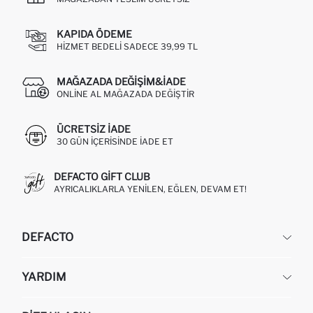
KAPIDA ÖDEME
HIZMET BEDELI SADECE 39,99 TL
MAĞAZADA DEĞIŞIM&İADE
ONLINE AL MAĞAZADA DEĞIŞTIR
ÜCRETSIZ IADE
30 GÜN IÇERISINDE IADE ET
DEFACTO GIFT CLUB
AYRICALIKLARLA YENILEN, EĞLEN, DEVAM ET!
DEFACTO
KURUMSAL
YARDIM
HAKKIMIZDA
İNSAN KAYNAKLARI
SIKÇA SORULAN SORULAR