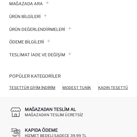
MAĞAZADA ARA
ÜRÜN BILGILERI
ÜRÜN DEĞERLENDİRMELERİ
ÖDEME BİLGİLERİ
TESLIMAT İADE VE DEĞIŞIM
POPÜLER KATEGORILER
TESETTÜR GIYIM İNDIRIM
MODEST TUNIK
KADIN TESETTÜR GI
MAĞAZADAN TESLIM AL
MAĞAZADAN TESLIM ÜCRETSIZ
KAPIDA ÖDEME
HIZMET BEDELI SADECE 39,99 TL