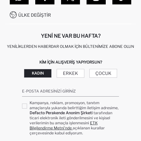
SITEMAP
İŞLEM REHBERI
MÜŞTERI HIZMETLERI
0850 333 22 86
KAMPANYALAR
ÜLKE DEĞIŞTIR
KIŞISEL VERILERIN KORUNMASI VE GIZLILIK
YENI NE VAR BU HAFTA?
YENILIKLERDEN HABERDAR OLMAK İÇIN BÜLTENIMIZE ABONE OLUN
KIM IÇIN ALIŞVERIŞ YAPIYORSUN?
ERKEK
ÇOCUK
KADIN
E-POSTA ADRESINIZI GIRINIZ
Kampanya, reklam, promosyon, tanıtım
amaçlarıyla yukarıda belirttiğim iletişim adresime,
DeFacto Perakende Anonim Şirketi
tarafından
ticari elektronik ileti gönderilmesini ve kişisel
verilerimin bu amaçla işlenmesini
ETK
Bilgilendirme Metni’nde
açıklanan kurallar
çerçevesinde kabul ediyorum.