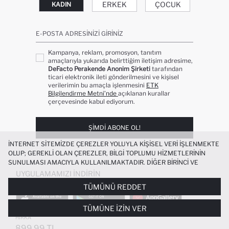
ERKEK
ÇOCUK
KADIN
E-POSTA ADRESINIZI GIRINIZ
Kampanya, reklam, promosyon, tanıtım
amaçlarıyla yukarıda belirttiğim iletişim adresime,
DeFacto Perakende Anonim Şirketi
tarafından
ticari elektronik ileti gönderilmesini ve kişisel
verilerimin bu amaçla işlenmesini
ETK
Bilgilendirme Metni’nde
açıklanan kurallar
çerçevesinde kabul ediyorum.
ŞIMDI ABONE OL!
İNTERNET SITEMIZDE ÇEREZLER YOLUYLA KIŞISEL VERI IŞLENMEKTE
OLUP; GEREKLI OLAN ÇEREZLER, BILGI TOPLUMU HIZMETLERININ
SUNULMASI AMACIYLA KULLANILMAKTADIR. DIĞER BIRINCI VE
ÜÇÜNCÜ TARAF ÇEREZLER ISE SIZE DAHA IYI BIR ALIŞVERIŞ
UYGULAMAMIZI İNDIRIN
DENEYIMI SUNULABILMESI, SITEMIZIN DAHA IŞLEVSEL KILINMASI VE
TÜMÜNÜ REDDET
KIŞISELLEŞTIRMESI VE AÇIK RIZA VERMENIZ HALINDE, SIZLERE
YÖNELIK PAZARLAMA FAALIYETLERININ YAPILMASI AMAÇLARIYLA
TÜMÜNE İZIN VER
SINIRLI OLARAK KULLANILACAKTIR. ÇEREZLERE DAIR TERCIHLERINIZI
RELAX FIT KALIN SWEATSHIRT KUMAŞI
ÇEREZ TERCIHLERI
PANELI ARACILIĞIYLA HER ZAMAN YÖNETEBILIR,
HIRKA
ÇEREZLERLE ILGILI DAHA DETAYLI BILGIYE
ÇEREZ AYDINLATMA
899.99 TL