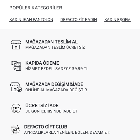
POPÜLER KATEGORILER
KADIN JEAN PANTOLON
DEFACTO FIT KADIN
KADIN EŞOFMAN A
MAĞAZADAN TESLIM AL
MAĞAZADAN TESLIM ÜCRETSIZ
KAPIDA ÖDEME
HIZMET BEDELI SADECE 39,99 TL
MAĞAZADA DEĞIŞIM&İADE
ONLINE AL MAĞAZADA DEĞIŞTIR
ÜCRETSIZ IADE
30 GÜN IÇERISINDE IADE ET
DEFACTO GIFT CLUB
AYRICALIKLARLA YENILEN, EĞLEN, DEVAM ET!