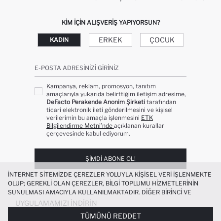
KIM IÇIN ALIŞVERIŞ YAPIYORSUN?
ERKEK
ÇOCUK
KADIN
E-POSTA ADRESINIZI GIRINIZ
Kampanya, reklam, promosyon, tanıtım
amaçlarıyla yukarıda belirttiğim iletişim adresime,
DeFacto Perakende Anonim Şirketi
tarafından
ticari elektronik ileti gönderilmesini ve kişisel
verilerimin bu amaçla işlenmesini
ETK
Bilgilendirme Metni’nde
açıklanan kurallar
çerçevesinde kabul ediyorum.
ŞIMDI ABONE OL!
İNTERNET SITEMIZDE ÇEREZLER YOLUYLA KIŞISEL VERI IŞLENMEKTE
OLUP; GEREKLI OLAN ÇEREZLER, BILGI TOPLUMU HIZMETLERININ
SUNULMASI AMACIYLA KULLANILMAKTADIR. DIĞER BIRINCI VE
ÜÇÜNCÜ TARAF ÇEREZLER ISE SIZE DAHA IYI BIR ALIŞVERIŞ
UYGULAMAMIZI İNDIRIN
DENEYIMI SUNULABILMESI, SITEMIZIN DAHA IŞLEVSEL KILINMASI VE
TÜMÜNÜ REDDET
KIŞISELLEŞTIRMESI VE AÇIK RIZA VERMENIZ HALINDE, SIZLERE