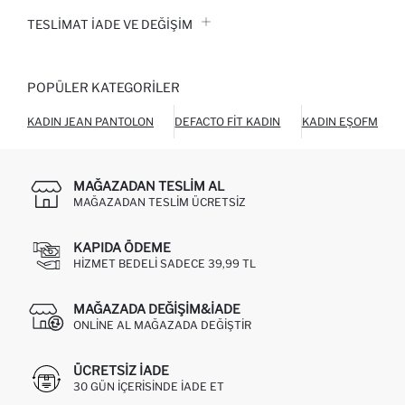
TESLIMAT İADE VE DEĞIŞIM
POPÜLER KATEGORILER
KADIN JEAN PANTOLON
DEFACTO FIT KADIN
KADIN EŞOFMAN A
MAĞAZADAN TESLIM AL
MAĞAZADAN TESLIM ÜCRETSIZ
KAPIDA ÖDEME
HIZMET BEDELI SADECE 39,99 TL
MAĞAZADA DEĞIŞIM&İADE
ONLINE AL MAĞAZADA DEĞIŞTIR
ÜCRETSIZ IADE
30 GÜN IÇERISINDE IADE ET