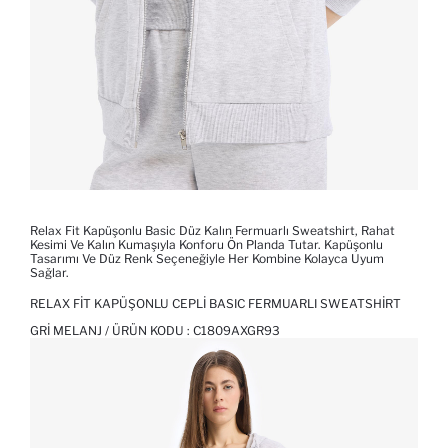
Relax Fit Kapüşonlu Basic Düz Kalın Fermuarlı Sweatshirt, Rahat
Kesimi Ve Kalın Kumaşıyla Konforu Ön Planda Tutar. Kapüşonlu
Tasarımı Ve Düz Renk Seçeneğiyle Her Kombine Kolayca Uyum
Sağlar.
RELAX FIT KAPÜŞONLU CEPLI BASIC FERMUARLI SWEATSHIRT
GRI MELANJ / ÜRÜN KODU :
C1809AXGR93