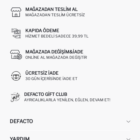
MAĞAZADAN TESLIM AL
MAĞAZADAN TESLIM ÜCRETSIZ
KAPIDA ÖDEME
HIZMET BEDELI SADECE 39,99 TL
MAĞAZADA DEĞIŞIM&İADE
ONLINE AL MAĞAZADA DEĞIŞTIR
ÜCRETSIZ IADE
30 GÜN IÇERISINDE IADE ET
DEFACTO GIFT CLUB
AYRICALIKLARLA YENILEN, EĞLEN, DEVAM ET!
DEFACTO
KURUMSAL
YARDIM