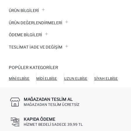
ÜRÜN BILGILERI
ÜRÜN DEĞERLENDİRMELERİ
ÖDEME BİLGİLERİ
TESLIMAT İADE VE DEĞIŞIM
POPÜLER KATEGORILER
MINI ELBISE
MIDI ELBISE
UZUN ELBISE
SIYAH ELBISE
BEY
MAĞAZADAN TESLIM AL
MAĞAZADAN TESLIM ÜCRETSIZ
KAPIDA ÖDEME
HIZMET BEDELI SADECE 39,99 TL