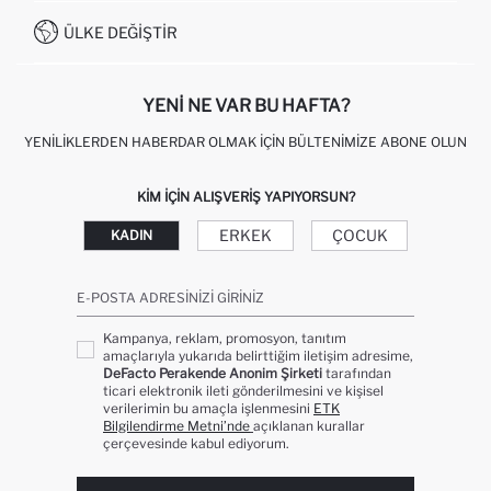
İŞLEM REHBERI
MÜŞTERI HIZMETLERI
0850 333 22 86
KAMPANYALAR
ÜLKE DEĞIŞTIR
KIŞISEL VERILERIN KORUNMASI VE GIZLILIK
YENI NE VAR BU HAFTA?
YENILIKLERDEN HABERDAR OLMAK İÇIN BÜLTENIMIZE ABONE OLUN
KIM IÇIN ALIŞVERIŞ YAPIYORSUN?
ERKEK
ÇOCUK
KADIN
E-POSTA ADRESINIZI GIRINIZ
Kampanya, reklam, promosyon, tanıtım
amaçlarıyla yukarıda belirttiğim iletişim adresime,
DeFacto Perakende Anonim Şirketi
tarafından
ticari elektronik ileti gönderilmesini ve kişisel
verilerimin bu amaçla işlenmesini
ETK
Bilgilendirme Metni’nde
açıklanan kurallar
çerçevesinde kabul ediyorum.