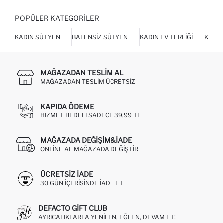
POPÜLER KATEGORILER
KADIN SÜTYEN
BALENSIZ SÜTYEN
KADIN EV TERLIĞI
KADIN
MAĞAZADAN TESLIM AL
MAĞAZADAN TESLIM ÜCRETSIZ
KAPIDA ÖDEME
HIZMET BEDELI SADECE 39,99 TL
MAĞAZADA DEĞIŞIM&İADE
ONLINE AL MAĞAZADA DEĞIŞTIR
ÜCRETSIZ IADE
30 GÜN IÇERISINDE IADE ET
DEFACTO GIFT CLUB
AYRICALIKLARLA YENILEN, EĞLEN, DEVAM ET!