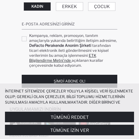
ERKEK
ÇOCUK
KADIN
E-POSTA ADRESINIZI GIRINIZ
Kampanya, reklam, promosyon, tanıtım
amaçlarıyla yukarıda belirttiğim iletişim adresime,
DeFacto Perakende Anonim Şirketi
tarafından
ticari elektronik ileti gönderilmesini ve kişisel
verilerimin bu amaçla işlenmesini
ETK
Bilgilendirme Metni’nde
açıklanan kurallar
çerçevesinde kabul ediyorum.
ŞIMDI ABONE OL!
İNTERNET SITEMIZDE ÇEREZLER YOLUYLA KIŞISEL VERI IŞLENMEKTE
OLUP; GEREKLI OLAN ÇEREZLER, BILGI TOPLUMU HIZMETLERININ
SUNULMASI AMACIYLA KULLANILMAKTADIR. DIĞER BIRINCI VE
ÜÇÜNCÜ TARAF ÇEREZLER ISE SIZE DAHA IYI BIR ALIŞVERIŞ
UYGULAMAMIZI İNDIRIN
DENEYIMI SUNULABILMESI, SITEMIZIN DAHA IŞLEVSEL KILINMASI VE
TÜMÜNÜ REDDET
KIŞISELLEŞTIRMESI VE AÇIK RIZA VERMENIZ HALINDE, SIZLERE
YÖNELIK PAZARLAMA FAALIYETLERININ YAPILMASI AMAÇLARIYLA
TÜMÜNE İZIN VER
SINIRLI OLARAK KULLANILACAKTIR. ÇEREZLERE DAIR TERCIHLERINIZI
ÇEREZ TERCIHLERI
PANELI ARACILIĞIYLA HER ZAMAN YÖNETEBILIR,
RIBANA 3'LÜ BRIEF KÜLOT