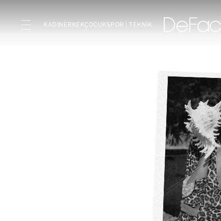
KADIN
ERKEK
ÇOCUK
SPOR | TEKNİK