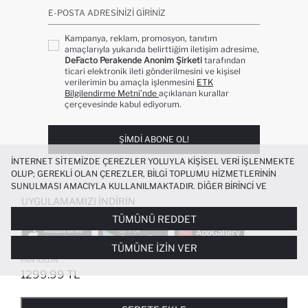
E-POSTA ADRESINIZI GIRINIZ
Kampanya, reklam, promosyon, tanıtım
amaçlarıyla yukarıda belirttiğim iletişim adresime,
DeFacto Perakende Anonim Şirketi
tarafından
ticari elektronik ileti gönderilmesini ve kişisel
verilerimin bu amaçla işlenmesini
ETK
Bilgilendirme Metni’nde
açıklanan kurallar
çerçevesinde kabul ediyorum.
ŞIMDI ABONE OL!
İNTERNET SITEMIZDE ÇEREZLER YOLUYLA KIŞISEL VERI IŞLENMEKTE
OLUP; GEREKLI OLAN ÇEREZLER, BILGI TOPLUMU HIZMETLERININ
SUNULMASI AMACIYLA KULLANILMAKTADIR. DIĞER BIRINCI VE
ÜÇÜNCÜ TARAF ÇEREZLER ISE SIZE DAHA IYI BIR ALIŞVERIŞ
UYGULAMAMIZI İNDIRIN
DENEYIMI SUNULABILMESI, SITEMIZIN DAHA IŞLEVSEL KILINMASI VE
TÜMÜNÜ REDDET
KIŞISELLEŞTIRMESI VE AÇIK RIZA VERMENIZ HALINDE, SIZLERE
YÖNELIK PAZARLAMA FAALIYETLERININ YAPILMASI AMAÇLARIYLA
TÜMÜNE İZIN VER
SINIRLI OLARAK KULLANILACAKTIR. ÇEREZLERE DAIR TERCIHLERINIZI
SERGIO REGULAR FIT BORU PAÇA
ÇEREZ TERCIHLERI
PANELI ARACILIĞIYLA HER ZAMAN YÖNETEBILIR,
PANTOLON
ÇEREZLERLE ILGILI DAHA DETAYLI BILGIYE
ÇEREZ AYDINLATMA
1299.99 TL
POPÜLER KATEGORILER
METNI
’NDEN ULAŞABILIRSINIZ.
FAVORILERE EKLENDI
GELINCE HABER VER
SEPETE EKLENIYOR
SEPETE EKLENDI
KADIN MAYO
KADIN BEYAZ TIŞÖRT