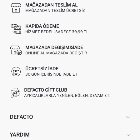
MAĞAZADAN TESLIM AL
MAĞAZADAN TESLIM ÜCRETSIZ
KAPIDA ÖDEME
HIZMET BEDELI SADECE 39,99 TL
MAĞAZADA DEĞIŞIM&İADE
ONLINE AL MAĞAZADA DEĞIŞTIR
ÜCRETSIZ IADE
30 GÜN IÇERISINDE IADE ET
DEFACTO GIFT CLUB
AYRICALIKLARLA YENILEN, EĞLEN, DEVAM ET!
DEFACTO
KURUMSAL
YARDIM
HAKKIMIZDA