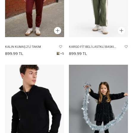
KALIN KUMAŞ 2'LI TAKIM
KARGO FIT BELI LASTKLI BASKILI EŞOFMAN ALTI ERKEK ÇOCUK
899.99 TL
899.99 TL
+5