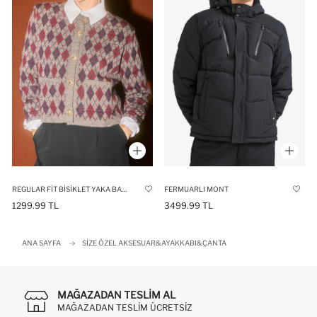
REGULAR FIT BISIKLET YAKA BAKLAVA DESENLI DÜĞMELI TRIKO HIRKA
FERMUARLI MONT
1299.99 TL
3499.99 TL
ANA SAYFA
SIZE ÖZEL AKSESUAR&AYAKKABI&ÇANTA
MAĞAZADAN TESLIM AL
MAĞAZADAN TESLIM ÜCRETSIZ