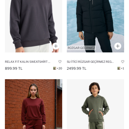
RELAX FIT KALIN SWEATSHIRT KUMAŞI SWEATSHIRT
SU İTICI RÜZGAR GEÇIRMEZ REGULAR FIT KAPÜŞONLU FERMUARLI CEPLI KIŞLIK MONT
899.99 TL
2499.99 TL
+20
+1