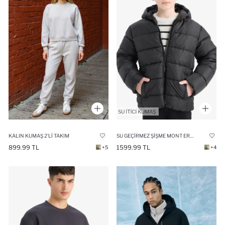
KALIN KUMAŞ 2'LI TAKIM
SU GEÇIRMEZ ŞIŞME MONT ERKEK ÇOCUK
899.99 TL
1599.99 TL
+5
+4