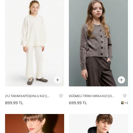
2'LI TAKIM KAPÜŞONLU KIZ ÇOCUK
DÜĞMELI TRIKO HIRKA KIZ ÇOCUK
899.99 TL
699.99 TL
+1