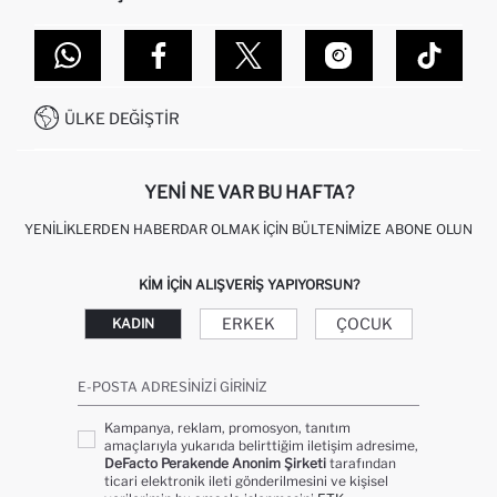
TOPTAN SATIŞ (WHOLESALE PARTNER)
NASIL İADE EDERIM?
MAĞAZALARIMIZ
DEFACTO TEKNOLOJI
GIFT CLUB SIKÇA SORULAN SORULAR
İLETIŞIM FORMU
SITEMAP
İŞLEM REHBERI
MÜŞTERI HIZMETLERI
0850 333 22 86
KAMPANYALAR
ÜLKE DEĞIŞTIR
KIŞISEL VERILERIN KORUNMASI VE GIZLILIK
YENI NE VAR BU HAFTA?
YENILIKLERDEN HABERDAR OLMAK İÇIN BÜLTENIMIZE ABONE OLUN
KIM IÇIN ALIŞVERIŞ YAPIYORSUN?
ERKEK
ÇOCUK
KADIN
E-POSTA ADRESINIZI GIRINIZ
Kampanya, reklam, promosyon, tanıtım
amaçlarıyla yukarıda belirttiğim iletişim adresime,
DeFacto Perakende Anonim Şirketi
tarafından
ticari elektronik ileti gönderilmesini ve kişisel