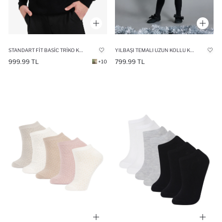
STANDART FIT BASIC TRIKO KAZAK
YILBAŞI TEMALI UZUN KOLLU KADIFE TÜL ELBISE KIZ BEBEK
999.99 TL
799.99 TL
+10