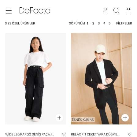
SIZE ÖZEL ÜRÜNLER
GÖRÜNÜM
1
2
3
4
5
FILTRELER
WIDE LEG KARGO GENIŞ PAÇA JEAN PANTOLON KIZ ÇOCUK
RELAX FIT CEKET YAKA DÜĞMELI CEPLI KIŞLIK KAŞE PARKA