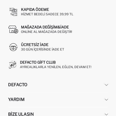
KAPIDA ÖDEME
HIZMET BEDELI SADECE 39,99 TL
MAĞAZADA DEĞIŞIM&İADE
ONLINE AL MAĞAZADA DEĞIŞTIR
ÜCRETSIZ IADE
30 GÜN IÇERISINDE IADE ET
DEFACTO GIFT CLUB
AYRICALIKLARLA YENILEN, EĞLEN, DEVAM ET!
DEFACTO
KURUMSAL
YARDIM
HAKKIMIZDA
İNSAN KAYNAKLARI
SIKÇA SORULAN SORULAR
BIZE ULAŞIN
KURUMSAL SATIŞ
SIPARIŞIMI NASIL TAKIP EDERIM?