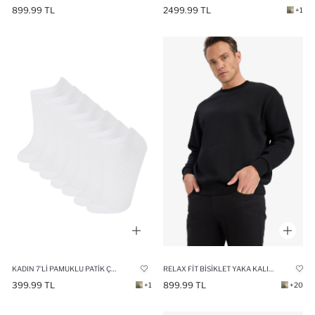
899.99 TL
2499.99 TL
+1
KADIN 7'LI PAMUKLU PATIK ÇORAP
RELAX FIT BISIKLET YAKA KALIN İÇI YUMUŞAK TÜYLÜ BASIC DÜZ SWEATSHIRT
399.99 TL
899.99 TL
+1
+20