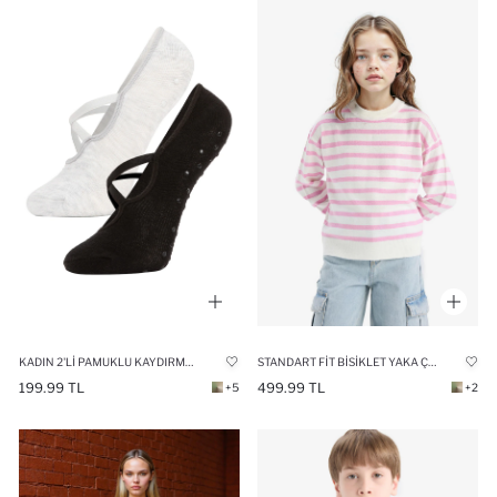
KADIN 2'LI PAMUKLU KAYDIRMAZ TABAN PILATES ÇORABI
STANDART FIT BISIKLET YAKA ÇIZGILI TRIKO KAZAK KIZ ÇOCUK
199.99 TL
499.99 TL
+5
+2