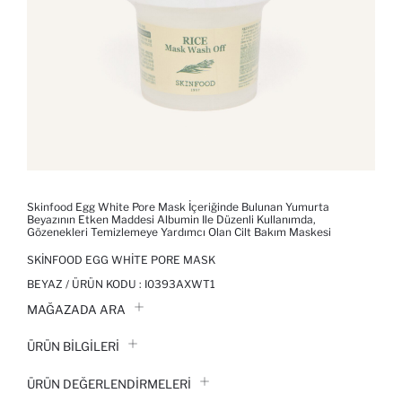
Skinfood Egg White Pore Mask İçeriğinde Bulunan Yumurta
Beyazının Etken Maddesi Albumin Ile Düzenli Kullanımda,
Gözenekleri Temizlemeye Yardımcı Olan Cilt Bakım Maskesi
SKINFOOD EGG WHITE PORE MASK
BEYAZ / ÜRÜN KODU :
I0393AXWT1
MAĞAZADA ARA
ÜRÜN BILGILERI
ÜRÜN DEĞERLENDİRMELERİ