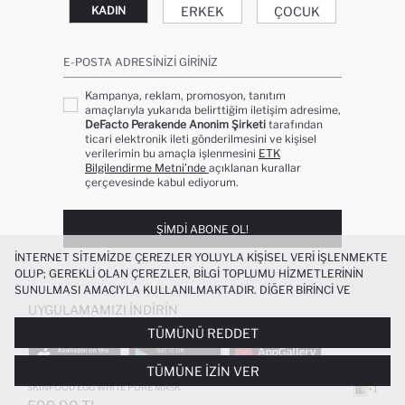
ERKEK
ÇOCUK
KADIN
E-POSTA ADRESINIZI GIRINIZ
Kampanya, reklam, promosyon, tanıtım
amaçlarıyla yukarıda belirttiğim iletişim adresime,
DeFacto Perakende Anonim Şirketi
tarafından
ticari elektronik ileti gönderilmesini ve kişisel
verilerimin bu amaçla işlenmesini
ETK
Bilgilendirme Metni’nde
açıklanan kurallar
çerçevesinde kabul ediyorum.
ŞIMDI ABONE OL!
İNTERNET SITEMIZDE ÇEREZLER YOLUYLA KIŞISEL VERI IŞLENMEKTE
OLUP; GEREKLI OLAN ÇEREZLER, BILGI TOPLUMU HIZMETLERININ
SUNULMASI AMACIYLA KULLANILMAKTADIR. DIĞER BIRINCI VE
ÜÇÜNCÜ TARAF ÇEREZLER ISE SIZE DAHA IYI BIR ALIŞVERIŞ
UYGULAMAMIZI İNDIRIN
DENEYIMI SUNULABILMESI, SITEMIZIN DAHA IŞLEVSEL KILINMASI VE
TÜMÜNÜ REDDET
KIŞISELLEŞTIRMESI VE AÇIK RIZA VERMENIZ HALINDE, SIZLERE
YÖNELIK PAZARLAMA FAALIYETLERININ YAPILMASI AMAÇLARIYLA
TÜMÜNE İZIN VER
SINIRLI OLARAK KULLANILACAKTIR. ÇEREZLERE DAIR TERCIHLERINIZI
ÇEREZ TERCIHLERI
PANELI ARACILIĞIYLA HER ZAMAN YÖNETEBILIR,
SKINFOOD EGG WHITE PORE MASK
+1
ÇEREZLERLE ILGILI DAHA DETAYLI BILGIYE
ÇEREZ AYDINLATMA