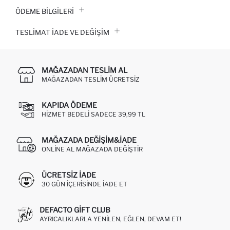
ÖDEME BİLGİLERİ
TESLIMAT İADE VE DEĞIŞIM
MAĞAZADAN TESLIM AL
MAĞAZADAN TESLIM ÜCRETSIZ
KAPIDA ÖDEME
HIZMET BEDELI SADECE 39,99 TL
MAĞAZADA DEĞIŞIM&İADE
ONLINE AL MAĞAZADA DEĞIŞTIR
ÜCRETSIZ IADE
30 GÜN IÇERISINDE IADE ET
DEFACTO GIFT CLUB
AYRICALIKLARLA YENILEN, EĞLEN, DEVAM ET!