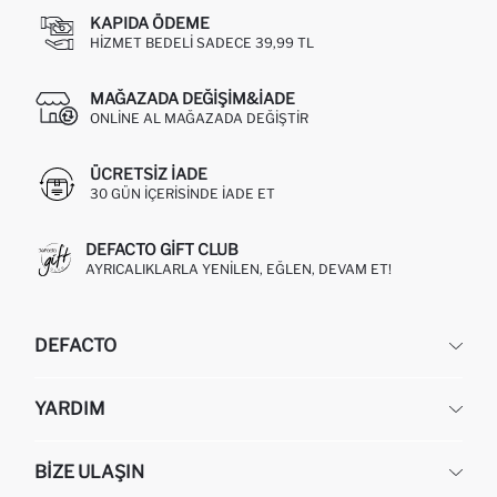
KAPIDA ÖDEME
HIZMET BEDELI SADECE 39,99 TL
MAĞAZADA DEĞIŞIM&İADE
ONLINE AL MAĞAZADA DEĞIŞTIR
ÜCRETSIZ IADE
30 GÜN IÇERISINDE IADE ET
DEFACTO GIFT CLUB
AYRICALIKLARLA YENILEN, EĞLEN, DEVAM ET!
DEFACTO
KURUMSAL
YARDIM
HAKKIMIZDA
İNSAN KAYNAKLARI
SIKÇA SORULAN SORULAR
BIZE ULAŞIN
KURUMSAL SATIŞ
SIPARIŞIMI NASIL TAKIP EDERIM?