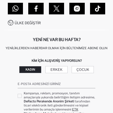
TOPTAN SATIŞ (WHOLESALE PARTNER)
NASIL İADE EDERIM?
MAĞAZALARIMIZ
DEFACTO TEKNOLOJI
GIFT CLUB SIKÇA SORULAN SORULAR
İLETIŞIM FORMU
SITEMAP
İŞLEM REHBERI
MÜŞTERI HIZMETLERI
0850 333 22 86
KAMPANYALAR
ÜLKE DEĞIŞTIR
KIŞISEL VERILERIN KORUNMASI VE GIZLILIK
YENI NE VAR BU HAFTA?
YENILIKLERDEN HABERDAR OLMAK İÇIN BÜLTENIMIZE ABONE OLUN
KIM IÇIN ALIŞVERIŞ YAPIYORSUN?
ERKEK
ÇOCUK
KADIN
E-POSTA ADRESINIZI GIRINIZ
Kampanya, reklam, promosyon, tanıtım
amaçlarıyla yukarıda belirttiğim iletişim adresime,
DeFacto Perakende Anonim Şirketi
tarafından
ticari elektronik ileti gönderilmesini ve kişisel
verilerimin bu amaçla işlenmesini
ETK