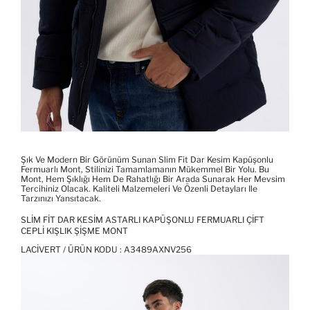
Şık Ve Modern Bir Görünüm Sunan Slim Fit Dar Kesim Kapüşonlu
Fermuarlı Mont, Stilinizi Tamamlamanın Mükemmel Bir Yolu. Bu
Mont, Hem Şıklığı Hem De Rahatlığı Bir Arada Sunarak Her Mevsim
Tercihiniz Olacak. Kaliteli Malzemeleri Ve Özenli Detayları Ile
Tarzınızı Yansıtacak.
SLIM FIT DAR KESIM ASTARLI KAPÜŞONLU FERMUARLI ÇIFT
CEPLI KIŞLIK ŞIŞME MONT
LACIVERT / ÜRÜN KODU :
A3489AXNV256