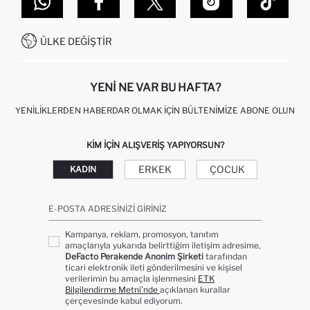
GIFT CLUB SIKÇA SORULAN SORULAR
İLETIŞIM FORMU
SITEMAP
İŞLEM REHBERI
MÜŞTERI HIZMETLERI
0850 333 22 86
KAMPANYALAR
ÜLKE DEĞIŞTIR
KIŞISEL VERILERIN KORUNMASI VE GIZLILIK
YENI NE VAR BU HAFTA?
YENILIKLERDEN HABERDAR OLMAK İÇIN BÜLTENIMIZE ABONE OLUN
KIM IÇIN ALIŞVERIŞ YAPIYORSUN?
ERKEK
ÇOCUK
KADIN
E-POSTA ADRESINIZI GIRINIZ
Kampanya, reklam, promosyon, tanıtım
amaçlarıyla yukarıda belirttiğim iletişim adresime,
DeFacto Perakende Anonim Şirketi
tarafından
ticari elektronik ileti gönderilmesini ve kişisel
verilerimin bu amaçla işlenmesini
ETK
Bilgilendirme Metni’nde
açıklanan kurallar
çerçevesinde kabul ediyorum.