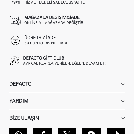
HIZMET BEDELI SADECE 39,99 TL
MAĞAZADA DEĞIŞIM&İADE
ONLINE AL MAĞAZADA DEĞIŞTIR
ÜCRETSIZ IADE
30 GÜN IÇERISINDE IADE ET
DEFACTO GIFT CLUB
AYRICALIKLARLA YENILEN, EĞLEN, DEVAM ET!
DEFACTO
KURUMSAL
YARDIM
HAKKIMIZDA
İNSAN KAYNAKLARI
SIKÇA SORULAN SORULAR
BIZE ULAŞIN
KURUMSAL SATIŞ
SIPARIŞIMI NASIL TAKIP EDERIM?
TOPTAN SATIŞ (WHOLESALE PARTNER)
NASIL İADE EDERIM?
MAĞAZALARIMIZ
DEFACTO TEKNOLOJI