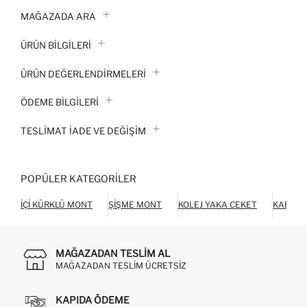
MAĞAZADA ARA
ÜRÜN BILGILERI
ÜRÜN DEĞERLENDİRMELERİ
ÖDEME BİLGİLERİ
TESLIMAT İADE VE DEĞIŞIM
POPÜLER KATEGORILER
İÇI KÜRKLÜ MONT
ŞIŞME MONT
KOLEJ YAKA CEKET
KABAN
MAĞAZADAN TESLIM AL
MAĞAZADAN TESLIM ÜCRETSIZ
KAPIDA ÖDEME