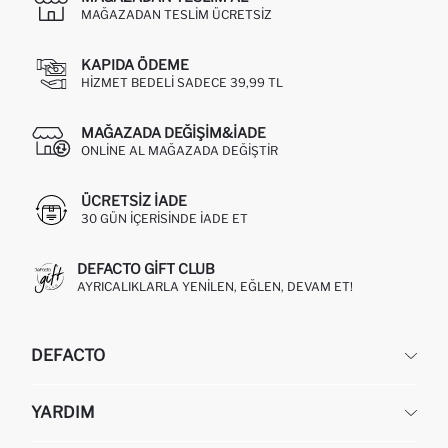
MAĞAZADAN TESLIM ÜCRETSIZ
KAPIDA ÖDEME
HIZMET BEDELI SADECE 39,99 TL
MAĞAZADA DEĞIŞIM&İADE
ONLINE AL MAĞAZADA DEĞIŞTIR
ÜCRETSIZ IADE
30 GÜN IÇERISINDE IADE ET
DEFACTO GIFT CLUB
AYRICALIKLARLA YENILEN, EĞLEN, DEVAM ET!
DEFACTO
KURUMSAL
YARDIM
HAKKIMIZDA
İNSAN KAYNAKLARI