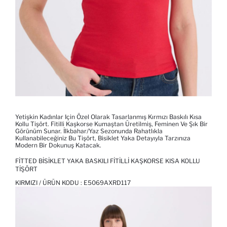
Yetişkin Kadınlar Için Özel Olarak Tasarlanmış Kırmızı Baskılı Kısa
Kollu Tişört. Fitilli Kaşkorse Kumaştan Üretilmiş, Feminen Ve Şık Bir
Görünüm Sunar. İlkbahar/Yaz Sezonunda Rahatlıkla
Kullanabileceğiniz Bu Tişört, Bisiklet Yaka Detayıyla Tarzınıza
Modern Bir Dokunuş Katacak.
FITTED BISIKLET YAKA BASKILI FITILLI KAŞKORSE KISA KOLLU
TIŞÖRT
KIRMIZI / ÜRÜN KODU :
E5069AXRD117