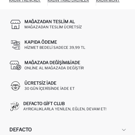
KADIN TRENÇKOT
KADIN TRIKO ÜRÜNLER
KADIN MONT
KAD
MAĞAZADAN TESLIM AL
MAĞAZADAN TESLIM ÜCRETSIZ
KAPIDA ÖDEME
HIZMET BEDELI SADECE 39,99 TL
MAĞAZADA DEĞIŞIM&İADE
ONLINE AL MAĞAZADA DEĞIŞTIR
ÜCRETSIZ IADE
30 GÜN IÇERISINDE IADE ET
DEFACTO GIFT CLUB
AYRICALIKLARLA YENILEN, EĞLEN, DEVAM ET!
DEFACTO