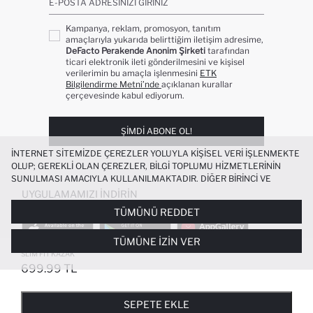
E-POSTA ADRESINIZI GIRINIZ
Kampanya, reklam, promosyon, tanıtım
amaçlarıyla yukarıda belirttiğim iletişim adresime,
DeFacto Perakende Anonim Şirketi
tarafından
ticari elektronik ileti gönderilmesini ve kişisel
verilerimin bu amaçla işlenmesini
ETK
Bilgilendirme Metni’nde
açıklanan kurallar
çerçevesinde kabul ediyorum.
ŞIMDI ABONE OL!
İNTERNET SITEMIZDE ÇEREZLER YOLUYLA KIŞISEL VERI IŞLENMEKTE
OLUP; GEREKLI OLAN ÇEREZLER, BILGI TOPLUMU HIZMETLERININ
SUNULMASI AMACIYLA KULLANILMAKTADIR. DIĞER BIRINCI VE
ÜÇÜNCÜ TARAF ÇEREZLER ISE SIZE DAHA IYI BIR ALIŞVERIŞ
UYGULAMAMIZI İNDIRIN
DENEYIMI SUNULABILMESI, SITEMIZIN DAHA IŞLEVSEL KILINMASI VE
TÜMÜNÜ REDDET
KIŞISELLEŞTIRMESI VE AÇIK RIZA VERMENIZ HALINDE, SIZLERE
YÖNELIK PAZARLAMA FAALIYETLERININ YAPILMASI AMAÇLARIYLA
TÜMÜNE İZIN VER
SINIRLI OLARAK KULLANILACAKTIR. ÇEREZLERE DAIR TERCIHLERINIZI
ÇEREZ TERCIHLERI
PANELI ARACILIĞIYLA HER ZAMAN YÖNETEBILIR,
SLIM FIT KAZAK
ÇEREZLERLE ILGILI DAHA DETAYLI BILGIYE
ÇEREZ AYDINLATMA
699.99 TL
POPÜLER KATEGORILER
METNI
’NDEN ULAŞABILIRSINIZ.
FAVORILERE EKLENDI
GELINCE HABER VER
SEPETE EKLENIYOR
SEPETE EKLENDI
KADIN MAYO
KADIN BEYAZ TIŞÖRT
SEPETE EKLE