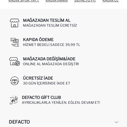
KADIN SPOR TAYT
KADIN HIRKA
DEFACTO FIT
KADIN COOOL
MAĞAZADAN TESLIM AL
MAĞAZADAN TESLIM ÜCRETSIZ
KAPIDA ÖDEME
HIZMET BEDELI SADECE 39,99 TL
MAĞAZADA DEĞIŞIM&İADE
ONLINE AL MAĞAZADA DEĞIŞTIR
ÜCRETSIZ IADE
30 GÜN IÇERISINDE IADE ET
DEFACTO GIFT CLUB
AYRICALIKLARLA YENILEN, EĞLEN, DEVAM ET!
DEFACTO