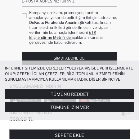
E-POSTA ADRESINIZI GIRINIZ
Kampanya, reklam, promosyon, tanıtım
amaçlarıyla yukarıda belirttiğim iletişim adresime,
DeFacto Perakende Anonim Şirketi
tarafından
ticari elektronik ileti gönderilmesini ve kişisel
verilerimin bu amaçla işlenmesini
ETK
Bilgilendirme Metni’nde
açıklanan kurallar
çerçevesinde kabul ediyorum.
ŞIMDI ABONE OL!
İNTERNET SITEMIZDE ÇEREZLER YOLUYLA KIŞISEL VERI IŞLENMEKTE
OLUP; GEREKLI OLAN ÇEREZLER, BILGI TOPLUMU HIZMETLERININ
SUNULMASI AMACIYLA KULLANILMAKTADIR. DIĞER BIRINCI VE
ÜÇÜNCÜ TARAF ÇEREZLER ISE SIZE DAHA IYI BIR ALIŞVERIŞ
UYGULAMAMIZI İNDIRIN
DENEYIMI SUNULABILMESI, SITEMIZIN DAHA IŞLEVSEL KILINMASI VE
TÜMÜNÜ REDDET
KIŞISELLEŞTIRMESI VE AÇIK RIZA VERMENIZ HALINDE, SIZLERE
YÖNELIK PAZARLAMA FAALIYETLERININ YAPILMASI AMAÇLARIYLA
TÜMÜNE İZIN VER
SINIRLI OLARAK KULLANILACAKTIR. ÇEREZLERE DAIR TERCIHLERINIZI
ÇEREZ TERCIHLERI
PANELI ARACILIĞIYLA HER ZAMAN YÖNETEBILIR,
SLIM FIT HALTER YAKA BLUZ
+4
ÇEREZLERLE ILGILI DAHA DETAYLI BILGIYE
ÇEREZ AYDINLATMA
599.99 TL
POPÜLER KATEGORILER
METNI
’NDEN ULAŞABILIRSINIZ.
FAVORILERE EKLENDI
GELINCE HABER VER
SEPETE EKLENIYOR
SEPETE EKLENDI
KADIN MAYO
KADIN BEYAZ TIŞÖRT
SEPETE EKLE