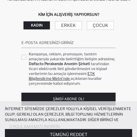
KIM IÇIN ALIŞVERIŞ YAPIYORSUN?
ERKEK
ÇOCUK
KADIN
E-POSTA ADRESINIZI GIRINIZ
Kampanya, reklam, promosyon, tanıtım
amaçlarıyla yukarıda belirttiğim iletişim adresime,
DeFacto Perakende Anonim Şirketi
tarafından
ticari elektronik ileti gönderilmesini ve kişisel
verilerimin bu amaçla işlenmesini
ETK
Bilgilendirme Metni’nde
açıklanan kurallar
çerçevesinde kabul ediyorum.
ŞIMDI ABONE OL!
İNTERNET SITEMIZDE ÇEREZLER YOLUYLA KIŞISEL VERI IŞLENMEKTE
OLUP; GEREKLI OLAN ÇEREZLER, BILGI TOPLUMU HIZMETLERININ
SUNULMASI AMACIYLA KULLANILMAKTADIR. DIĞER BIRINCI VE
ÜÇÜNCÜ TARAF ÇEREZLER ISE SIZE DAHA IYI BIR ALIŞVERIŞ
UYGULAMAMIZI İNDIRIN
DENEYIMI SUNULABILMESI, SITEMIZIN DAHA IŞLEVSEL KILINMASI VE
TÜMÜNÜ REDDET
KIŞISELLEŞTIRMESI VE AÇIK RIZA VERMENIZ HALINDE, SIZLERE