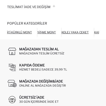
TESLIMAT İADE VE DEĞIŞIM
POPÜLER KATEGORILER
İÇI KÜRKLÜ MONT
ŞIŞME MONT
KOLEJ YAKA CEKET
KABAN
MAĞAZADAN TESLIM AL
MAĞAZADAN TESLIM ÜCRETSIZ
KAPIDA ÖDEME
HIZMET BEDELI SADECE 39,99 TL
MAĞAZADA DEĞIŞIM&İADE
ONLINE AL MAĞAZADA DEĞIŞTIR
ÜCRETSIZ IADE
30 GÜN IÇERISINDE IADE ET