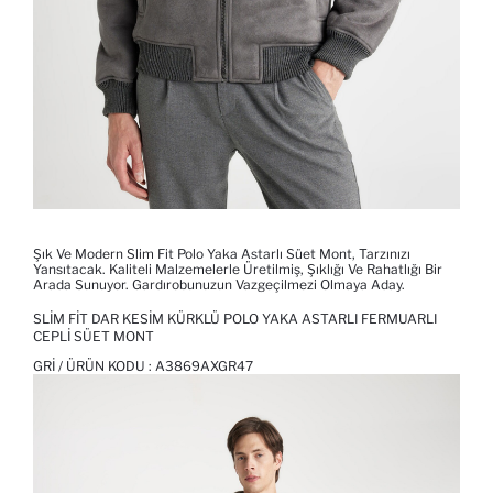
Şık Ve Modern Slim Fit Polo Yaka Astarlı Süet Mont, Tarzınızı
Yansıtacak. Kaliteli Malzemelerle Üretilmiş, Şıklığı Ve Rahatlığı Bir
Arada Sunuyor. Gardırobunuzun Vazgeçilmezi Olmaya Aday.
SLIM FIT DAR KESIM KÜRKLÜ POLO YAKA ASTARLI FERMUARLI
CEPLI SÜET MONT
GRI / ÜRÜN KODU :
A3869AXGR47