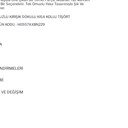
 Bir Seçenektir. Tek Omuzlu Yaka Tasarımıyla Şık Ve
nar.
UZLU KIRIŞIK DOKULU KISA KOLLU TIŞÖRT
ÜN KODU :
H0557AXBN229
A
I
NDİRMELERİ
Rİ
 VE DEĞIŞIM