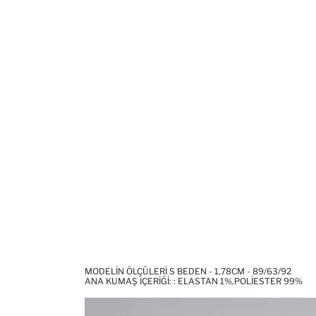
MODELIN ÖLÇÜLERI S BEDEN - 1,78CM - 89/63/92
ANA KUMAŞ İÇERIĞI: : ELASTAN 1%,POLIESTER 99%