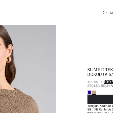
SLIM FIT TE
DOKULU KIS
199.
499.99 TL
SEÇILEN RENK:
A
Yetişkin Kadınlar 
Slim Fit Kalıbı V
Kırışık Dokulu Ku