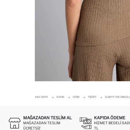
ANA SAYFA
KADIN
GIYIM
TIŞÖRT
SLIM FIT TEK OMUZL
MAĞAZADAN TESLIM AL
KAPIDA ÖDEME
MAĞAZADAN TESLIM
HIZMET BEDELI SAD
ÜCRETSIZ
TL