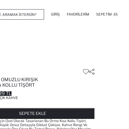
GIRIŞ
FAVORILERIM
SEPETIM
(0)
K OMUZLU KIRIŞIK
A KOLLU TIŞÖRT
99 TL
ÇIK KAHVE
FAVORILERE EKLENDI
GELINCE HABER VER
SEPETE EKLENIYOR
SEPETE EKLENDI
SEPETE EKLE
Için Özel Olarak Tasarlanan Bu Örme Kısa Kollu Tişört,
e Düşük Omuz Detayıyla Dikkat Çekiyor. Kahve Rengi Ve
maşıyla Öne Çıkan Bu Temel Parça, Ilkbahar/yaz Mevsim