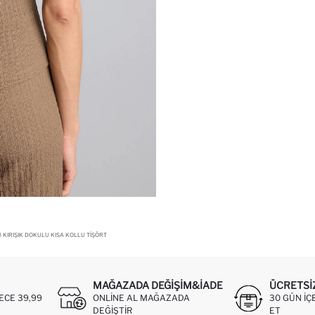
U KIRIŞIK DOKULU KISA KOLLU TIŞÖRT
MAĞAZADA DEĞIŞIM&İADE
ÜCRETSI
ECE 39,99
ONLINE AL MAĞAZADA
30 GÜN IÇ
DEĞIŞTIR
ET