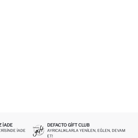
Z IADE
DEFACTO GIFT CLUB
ERISINDE IADE
AYRICALIKLARLA YENILEN, EĞLEN, DEVAM
ET!