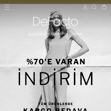
KADIN
ERKEK
ÇOCUK
SPOR | TEKNİK