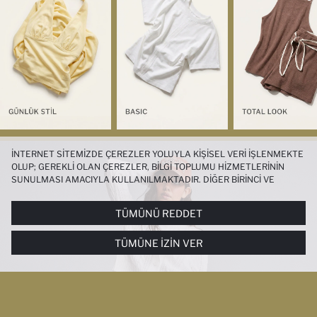
İNTERNET SITEMIZDE ÇEREZLER YOLUYLA KIŞISEL VERI IŞLENMEKTE
OLUP; GEREKLI OLAN ÇEREZLER, BILGI TOPLUMU HIZMETLERININ
SUNULMASI AMACIYLA KULLANILMAKTADIR. DIĞER BIRINCI VE
ÜÇÜNCÜ TARAF ÇEREZLER ISE SIZE DAHA IYI BIR ALIŞVERIŞ
DENEYIMI SUNULABILMESI, SITEMIZIN DAHA IŞLEVSEL KILINMASI VE
TÜMÜNÜ REDDET
KIŞISELLEŞTIRMESI VE AÇIK RIZA VERMENIZ HALINDE, SIZLERE
YÖNELIK PAZARLAMA FAALIYETLERININ YAPILMASI AMAÇLARIYLA
TÜMÜNE İZIN VER
SINIRLI OLARAK KULLANILACAKTIR. ÇEREZLERE DAIR TERCIHLERINIZI
ÇEREZ TERCIHLERI
PANELI ARACILIĞIYLA HER ZAMAN YÖNETEBILIR,
ÇEREZLERLE ILGILI DAHA DETAYLI BILGIYE
ÇEREZ AYDINLATMA
METNI
’NDEN ULAŞABILIRSINIZ.