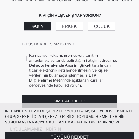
KIM IÇIN ALIŞVERIŞ YAPIYORSUN?
ERKEK
ÇOCUK
KADIN
E-POSTA ADRESINIZI GIRINIZ
Kampanya, reklam, promosyon, tanıtım
amaçlarıyla yukarıda belirttiğim iletişim adresime,
DeFacto Perakende Anonim Şirketi
tarafından
ticari elektronik ileti gönderilmesini ve kişisel
verilerimin bu amaçla işlenmesini
ETK
Bilgilendirme Metni’nde
açıklanan kurallar
çerçevesinde kabul ediyorum.
ŞIMDI ABONE OL!
İNTERNET SITEMIZDE ÇEREZLER YOLUYLA KIŞISEL VERI IŞLENMEKTE
OLUP; GEREKLI OLAN ÇEREZLER, BILGI TOPLUMU HIZMETLERININ
SUNULMASI AMACIYLA KULLANILMAKTADIR. DIĞER BIRINCI VE
ÜÇÜNCÜ TARAF ÇEREZLER ISE SIZE DAHA IYI BIR ALIŞVERIŞ
UYGULAMAMIZI İNDIRIN
DENEYIMI SUNULABILMESI, SITEMIZIN DAHA IŞLEVSEL KILINMASI VE
TÜMÜNÜ REDDET
KIŞISELLEŞTIRMESI VE AÇIK RIZA VERMENIZ HALINDE, SIZLERE