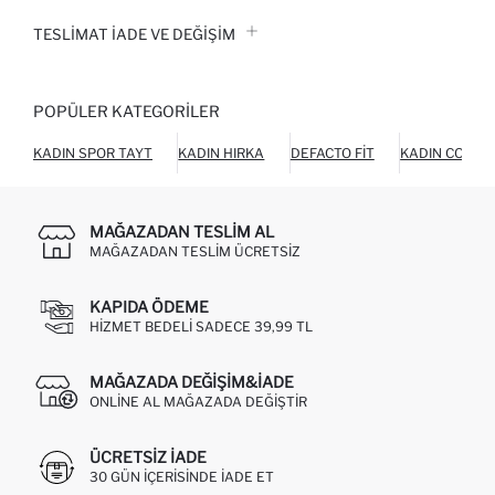
TESLIMAT İADE VE DEĞIŞIM
POPÜLER KATEGORILER
KADIN SPOR TAYT
KADIN HIRKA
DEFACTO FIT
KADIN COOOL
MAĞAZADAN TESLIM AL
MAĞAZADAN TESLIM ÜCRETSIZ
KAPIDA ÖDEME
HIZMET BEDELI SADECE 39,99 TL
MAĞAZADA DEĞIŞIM&İADE
ONLINE AL MAĞAZADA DEĞIŞTIR
ÜCRETSIZ IADE
30 GÜN IÇERISINDE IADE ET