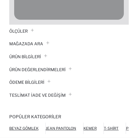
ÖLÇÜLER
MAĞAZADA ARA
ÜRÜN BILGILERI
ÜRÜN DEĞERLENDİRMELERİ
ÖDEME BİLGİLERİ
TESLIMAT İADE VE DEĞIŞIM
POPÜLER KATEGORILER
BEYAZ GÖMLEK
JEAN PANTOLON
KEMER
T-SHIRT
POLO 