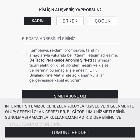
KIM IÇIN ALIŞVERIŞ YAPIYORSUN?
ERKEK
ÇOCUK
KADIN
E-POSTA ADRESINIZI GIRINIZ
Kampanya, reklam, promosyon, tanıtım
amaçlarıyla yukarıda belirttiğim iletişim adresime,
DeFacto Perakende Anonim Şirketi
tarafından
ticari elektronik ileti gönderilmesini ve kişisel
verilerimin bu amaçla işlenmesini
ETK
Bilgilendirme Metni’nde
açıklanan kurallar
çerçevesinde kabul ediyorum.
ŞIMDI ABONE OL!
İNTERNET SITEMIZDE ÇEREZLER YOLUYLA KIŞISEL VERI IŞLENMEKTE
OLUP; GEREKLI OLAN ÇEREZLER, BILGI TOPLUMU HIZMETLERININ
SUNULMASI AMACIYLA KULLANILMAKTADIR. DIĞER BIRINCI VE
ÜÇÜNCÜ TARAF ÇEREZLER ISE SIZE DAHA IYI BIR ALIŞVERIŞ
UYGULAMAMIZI İNDIRIN
DENEYIMI SUNULABILMESI, SITEMIZIN DAHA IŞLEVSEL KILINMASI VE
TÜMÜNÜ REDDET
KIŞISELLEŞTIRMESI VE AÇIK RIZA VERMENIZ HALINDE, SIZLERE
YÖNELIK PAZARLAMA FAALIYETLERININ YAPILMASI AMAÇLARIYLA