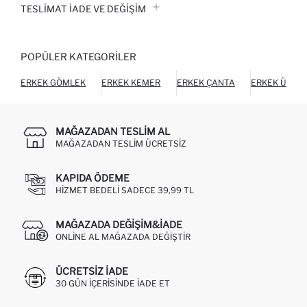
TESLIMAT İADE VE DEĞIŞIM
POPÜLER KATEGORILER
ERKEK GÖMLEK
ERKEK KEMER
ERKEK ÇANTA
ERKEK ÜST G
MAĞAZADAN TESLIM AL
MAĞAZADAN TESLIM ÜCRETSIZ
KAPIDA ÖDEME
HIZMET BEDELI SADECE 39,99 TL
MAĞAZADA DEĞIŞIM&İADE
ONLINE AL MAĞAZADA DEĞIŞTIR
ÜCRETSIZ IADE
30 GÜN IÇERISINDE IADE ET